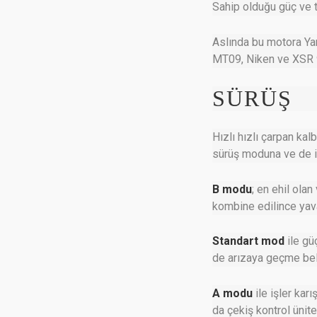
Sahip olduğu güç ve t
Aslında bu motora Yam
MT09, Niken ve XSR 9
SÜRÜŞ
Hızlı hızlı çarpan ka
sürüş moduna ve de i
B modu
; en ehil ola
kombine edilince yava
Standart mod
ile gü
de arızaya geçme belir
A modu
ile işler kar
da çekiş kontrol ünite