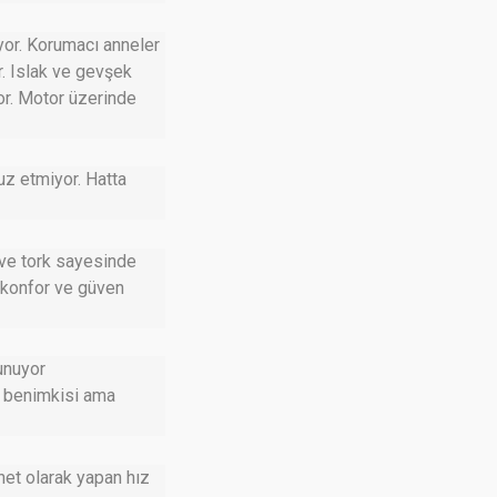
yor. Korumacı anneler
r. Islak ve gevşek
yor. Motor üzerinde
uz etmiyor. Hatta
 ve tork sayesinde
e konfor ve güven
unuyor
i benimkisi ama
net olarak yapan hız