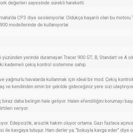
ork değerleri sayesinde sürekli hareketli.
aha’da CP3 diye sesleniyorlar. Oldukça başarılı olan bu motoru T
00 modellerinde de kullanıyorlar.
lbi yüzünden yerinde duramayan Tracer 900 GT; B, Standart ve A ol
ki kademeli çekiş kontrol sistemine sahip.
n ve yağmurlu havalarda kullanmak için ideal bir mod. Çekiş kontro
ş ve kendinden emin bir şekilde gideceğiniz yere sizi ulaştırıyor
ç biraz daha belirgin hale geliyor. Halen efendiliğini korumayı baş
tileri veriyor.
ışıyor. Edepsizlik, arsızlık hakim oluyor ortama. Gazı fazlaca açın
si ile kavgaya tutuşur. Hani derler ya; “bokuyla kavga eder” diye o