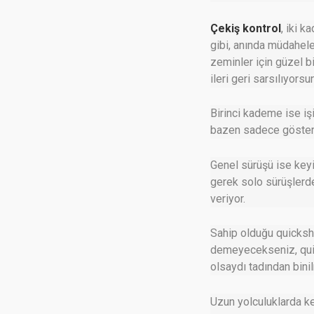
Çekiş kontrol
, iki 
gibi, anında müdahele
zeminler için güzel bi
ileri geri sarsılıyor
Birinci kademe ise iş
bazen sadece gösterg
Genel sürüşü ise keyi
gerek solo sürüşlerde
veriyor.
Sahip olduğu quickshi
demeyecekseniz, quick
olsaydı tadından bini
Uzun yolculuklarda ke