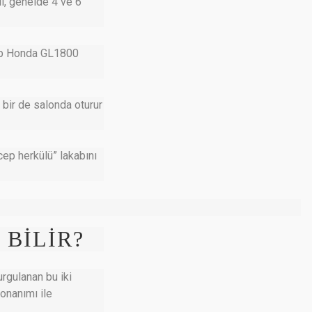
lı, genelde 4 ve 6
hip Honda GL1800
i bir de salonda oturur
ep herkülü” lakabını
 BİLİR?
rgulanan bu iki
onanımı ile