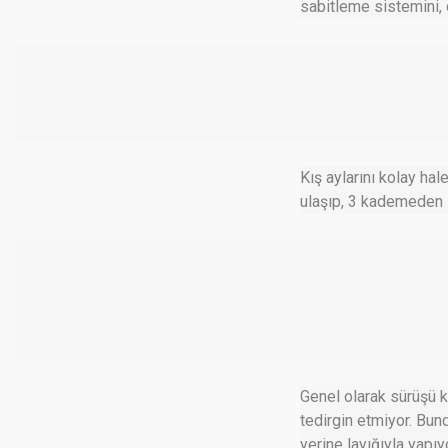
sabitleme sistemini, 
Kış aylarını kolay hal
ulaşıp, 3 kademeden i
Genel olarak sürüşü k
tedirgin etmiyor. Bun
yerine layığıyla yapı