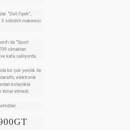
r. “Deli fişek”,
3 silindirli makinesi
ınıfı da “Sport
 MT09 olmaktan
ve kafa sallıyordu.
da bir çok yenilik ile
ralttı, elektronik
ından kolaylıkla
i ihmal etmedi.
tirdiler.
900GT