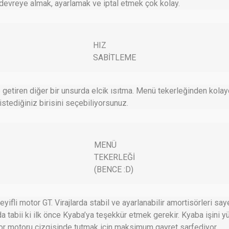
devreye almak, ayarlamak ve iptal etmek çok kolay.
HIZ
SABİTLEME
e getiren diğer bir unsurda elcik ısıtma. Menü tekerleğinden kolay
stediğiniz birisini seçebiliyorsunuz.
MENÜ
TEKERLEĞİ
(BENCE :D)
eyifli motor GT. Virajlarda stabil ve ayarlanabilir amortisörleri s
da tabii ki ilk önce Kyaba’ya teşekkür etmek gerekir. Kyaba işini 
yor motoru çizgisinde tutmak için maksimum gayret sarfediyor.