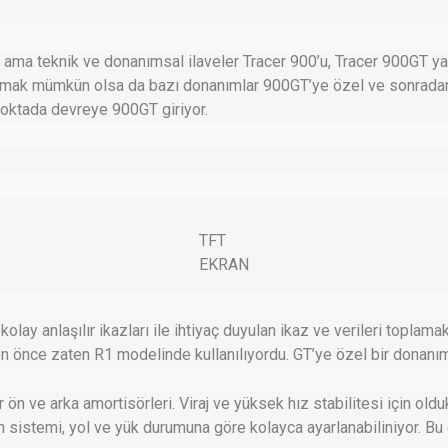
ama teknik ve donanımsal ilaveler Tracer 900’u, Tracer 900GT ya
almak mümkün olsa da bazı donanımlar 900GT’ye özel ve sonrada
noktada devreye 900GT giriyor.
TFT
EKRAN
olay anlaşılır ikazları ile ihtiyaç duyulan ikaz ve verileri toplama
n önce zaten R1 modelinde kullanılıyordu. GT’ye özel bir donanım
r ön ve arka amortisörleri. Viraj ve yüksek hız stabilitesi için old
sistemi, yol ve yük durumuna göre kolayca ayarlanabiliniyor. Bu