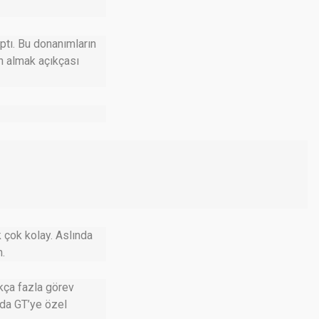
ptı. Bu donanımların
n almak açıkçası
k çok kolay. Aslında
.
ukça fazla görev
 da GT’ye özel