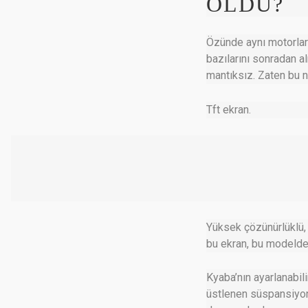
OLDU?
Özünde aynı motorlar 
bazılarını sonradan 
mantıksız. Zaten bu 
Tft ekran.
Yüksek çözünürlüklü, k
bu ekran, bu modelde
Kyaba’nın ayarlanabili
üstlenen süspansiyon 