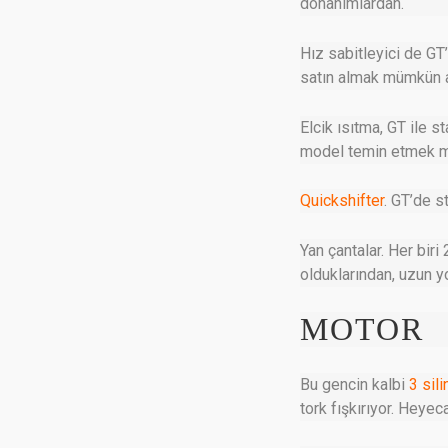
donanımlardan.
Hız sabitleyici de GT
satın almak mümkün 
Elcik ısıtma, GT ile 
model temin etmek 
Quickshifter
. GT’de s
Yan çantalar. Her bir
olduklarından, uzun y
MOTOR
Bu gencin kalbi
3 sili
tork fışkırıyor. Heyec