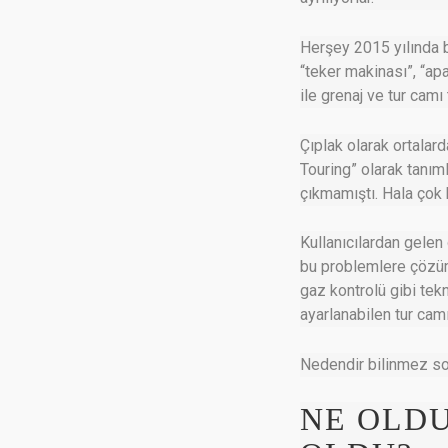
Herşey 2015 yılında b
“teker makinası”, “ap
ile grenaj ve tur camı
Çıplak olarak ortalard
Touring” olarak tanıml
çıkmamıştı. Hala çok h
Kullanıcılardan gelen 
bu problemlere çözüm 
gaz kontrolü gibi tekn
ayarlanabilen tur camı
Nedendir bilinmez sonr
NE OLDU