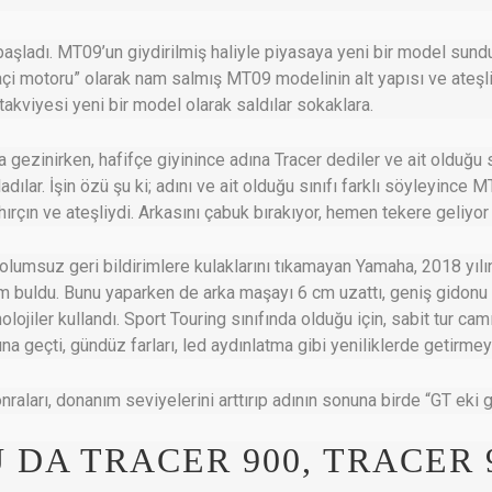
aşladı. MT09’un giydirilmiş haliyle piyasaya yeni bir model sundula
açi motoru” olarak nam salmış MT09 modelinin alt yapısı ve ateşli 
 takviyesi yeni bir model olarak saldılar sokaklara.
a gezinirken, hafifçe giyinince adına Tracer dediler ve ait olduğu s
adılar. İşin özü şu ki; adını ve ait olduğu sınıfı farklı söyleyince
ırçın ve ateşliydi. Arkasını çabuk bırakıyor, hemen tekere geliyor 
olumsuz geri bildirimlere kulaklarını tıkamayan Yamaha, 2018 yılın
buldu. Bunu yaparken de arka maşayı 6 cm uzattı, geniş gidonu da
olojiler kullandı. Sport Touring sınıfında olduğu için, sabit tur cam
na geçti, gündüz farları, led aydınlatma gibi yeniliklerde getirmey
aları, donanım seviyelerini arttırıp adının sonuna birde “GT eki ge
 DA TRACER 900, TRACER 