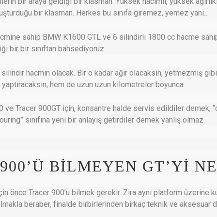
ilerin bir araya geldiği bir klasman. Yüksek hacimli, yüksek ağırlık
 oluşturduğu bir klasman. Herkes bu sınıfa giremez, yemez yani…
 hacmine sahip BMW K1600 GTL ve 6 silindirli 1800 cc hacme sa
ği bir bir sınıftan bahsediyoruz.
a silindir hacmin olacak. Bir o kadar ağır olacaksın, yetmezmiş gib
k yaptıracaksın, hem de uzun uzun kilometreler boyunca.
 ve Tracer 900GT için, konsantre halde servis edildiler demek, “c
uring” sınıfına yeni bir anlayış getirdiler demek yanlış olmaz.
900’Ü BİLMEYEN GT’Yİ NE
in önce Tracer 900’u bilmek gerekir. Zira aynı platform üzerine ku
lmakla beraber, finalde birbirlerinden birkaç teknik ve aksesuar d