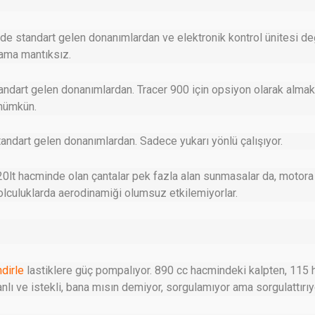
’de standart gelen donanımlardan ve elektronik kontrol ünitesi değ
ama mantıksız.
standart gelen donanımlardan. Tracer 900 için opsiyon olarak almak
mümkün.
tandart gelen donanımlardan. Sadece yukarı yönlü çalışıyor.
i 20lt hacminde olan çantalar pek fazla alan sunmasalar da, motora
olculuklarda aerodinamiği olumsuz etkilemiyorlar.
ndirle
lastiklere güç pompalıyor. 890 cc hacmindeki kalpten, 115 
anlı ve istekli, bana mısın demiyor, sorgulamıyor ama sorgulattırıy