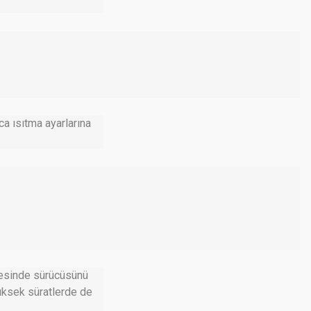
ca ısıtma ayarlarına
ayesinde sürücüsünü
yüksek süratlerde de