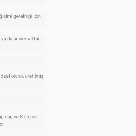
işimi gerektiği için
 ya da üniversal bir
 özel olarak üretilmiş
hp güç ve 87,5 nm
or.