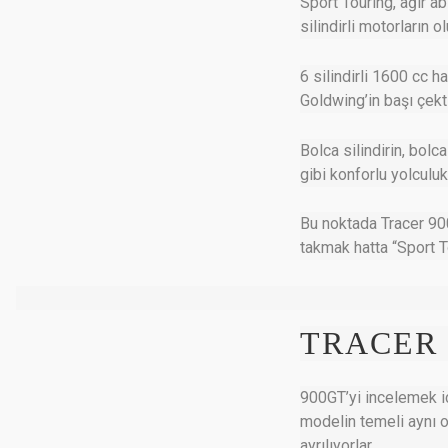
Sport Touring, ağır ab
silindirli motorların
6 silindirli 1600 cc
Goldwing’in başı çekti
Bolca silindirin, bolc
gibi konforlu yolculu
Bu noktada Tracer 900
takmak hatta “Sport To
TRACER 
900GT’yi incelemek iç
modelin temeli aynı o
ayrılıyorlar.