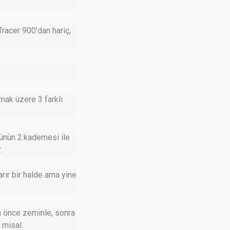
racer 900’dan hariç,
mak üzere 3 farklı
lünün 2.kademesi ile
.
arır bir halde ama yine
ca önce zeminle, sonra
 misal.