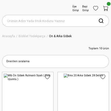
Üye
Bayi
Girişi
Girişi
Anasayfa
Bisiklet Yedekparça
Ön & Arka Göbek
Toplam 10 ürün