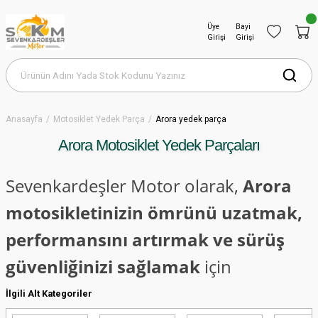
Üye
Bayi
Girişi
Girişi
Anasayfa
Motosiklet Yedek Parça
Arora yedek parça
Arora Motosiklet Yedek Parçaları
Sevenkardeşler Motor olarak,
Arora
motosikletinizin ömrünü uzatmak,
performansını artırmak ve sürüş
güvenliğinizi sağlamak
için
ihtiyacınız olan tüm yedek parçaları en
İlgili Alt Kategoriler