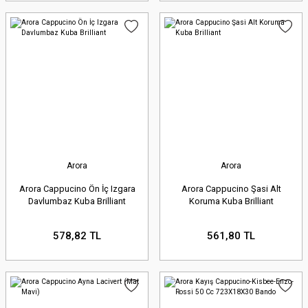
diskleri, fren hidrolik hortumları,
fren merkezleri ve kaliperler. En
zorlu koşullarda bile duruş
mesafenizi güvence altına alın.
Elektrik ve Aydınlatma
Arora
Arora
Sistemleri:
Aküler, bujiler, marş
Arora Cappucino Ön İç Izgara
Arora Cappucino Şasi Alt
motorları, konjektörler, farlar,
Davlumbaz Kuba Brilliant
Koruma Kuba Brilliant
sinyaller ve stop lambaları.
578,82 TL
561,80 TL
Motosikletinizin elektrik sisteminin
sorunsuz çalışmasını ve gece