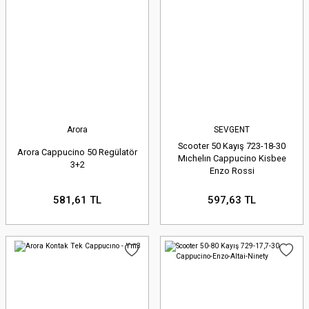
Uzman Teknik Destek:
Parça
seçimi konusunda emin
olamıyorsanız veya montaj
hakkında sorularınız varsa,
Arora
SEVGENT
deneyimli teknik ekibimiz size
Scooter 50 Kayış 723-18-30
Arora Cappucino 50 Regülatör
Mıchelın Cappucino Kisbee
3+2
telefon, e-posta veya web
Enzo Rossi
sitemizdeki canlı destek
581,61 TL
597,63 TL
hattımızdan yardımcı olmaya
hazırdır. Size özel çözümler
sunmak için buradayız.