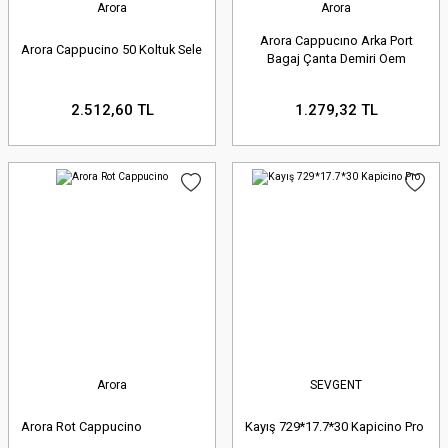
Arora
Arora
standartlarını korumasını sağlar,
Arora Cappucıno Arka Port
Arora Cappucino 50 Koltuk Sele
Bagaj Çanta Demiri Oem
böylece beklenmedik arızaların önüne
geçilir ve ikinci el değeri de korunur.
2.512,60 TL
1.279,32 TL
Sevenkardeşler Motor Arora Yedek Parça
Koleksiyonunda Neler Var?
Sevenkardeşler Motor olarak, Arora
motosikletinizin her türlü ihtiyacına
cevap verecek geniş bir ürün gamı
Arora
SEVGENT
sunmaktayız:
Arora Rot Cappucino
Kayış 729*17.7*30 Kapicino Pro