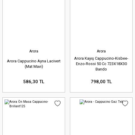
sürüşlerinizde maksimum görüş
sağlamasını temin edin.
Süspansiyon ve Yürüyen Aksam
Parçaları:
Amortisörler, maşa
Arora
Arora
burçları, tekerlek rulmanları ve
Arora Kayış Cappucino-Kisbee-
Arora Cappucino Ayna Lacivert
Enzo-Rossi 50 Cc 723X18X30
lastikler. Yola sağlam basmanız ve
(Mat Mavi)
Bando
sürüş konforunuz için vazgeçilmez
586,30 TL
798,00 TL
bileşenler.
Yakıt Sistemi ve Egzoz
Parçaları:
Karbüratörler,