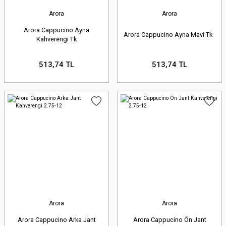
Bakım Ürünleri ve Sarf
Arora
Arora
Malzemeleri:
Motor yağları,
Arora Cappucino Ayna
Arora Cappucino Ayna Mavi Tk
filtreler (yağ, hava, yakıt), antifriz ve
Kahverengi Tk
zincir yağları gibi periyodik
513,74 TL
513,74 TL
bakımlarınız için gerekli tüm sarf
malzemeleri.
Sevenkardeşler Motor Farkıyla Arora
Yedek Parça Alışverişi
Sevenkardeşler Motor'u tercih etmeniz
Arora
Arora
için birçok neden var:
Arora Cappucino Arka Jant
Arora Cappucino Ön Jant