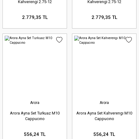
Kahverengi 2.75-12
Kahverengi 2.75-12
%100 Uyumluluk
2.779,35 TL
2.779,35 TL
Garantisi:
Sadece Arora
motosikletinize özel, tam uyumlu
ve yüksek kaliteli yedek parçalar
sunuyoruz. Yanlış parça alma
endişesi yaşamadan alışveriş
yapabilirsiniz.
Arora
Arora
Geniş Stok ve Hızlı
Arora Ayna Set Turkuaz M10
Arora Ayna Set Kahverengı M10
Cappucıno
Cappucıno
Kargo:
İhtiyacınız olan parçayı
hızlıca bulabilmeniz için sürekli
556,24 TL
556,24 TL