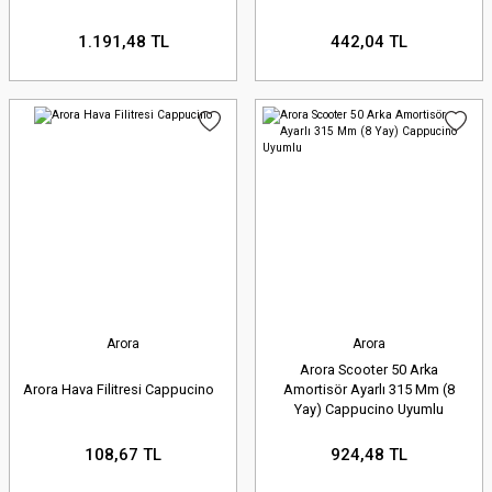
Motor Aksamı ve Şanzıman
1.191,48 TL
442,04 TL
Parçaları:
Piston setleri, silindirler,
krank milleri, supaplar, contalar,
debriyaj setleri, şanzıman dişlileri
ve daha fazlası... Motorunuzun
kalbini korumak ve güç aktarımını
sorunsuz kılmak için her detay
burada.
Arora
Arora
Arora Scooter 50 Arka
Arora Hava Filitresi Cappucino
Amortisör Ayarlı 315 Mm (8
Fren Sistemi
Yay) Cappucino Uyumlu
Bileşenleri:
Güvenliğiniz için kritik
108,67 TL
924,48 TL
öneme sahip fren balataları, fren