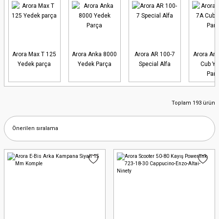
geniş ve en kaliteli yelpazeyle
sunuyoruz. Arora motosikletinizle
çıktığınız her yolda yanınızdayız; çünkü
biliyoruz ki her parça, kusursuz bir
Arora Max T 125
Arora Anka 8000
Arora AR 100-7
Arora Ar 
Yedek parça
Yedek Parça
Special Alfa
Cub Y
sürüş deneyiminin anahtarıdır. İster
Par
şehir içinde günlük kullanıyor olun,
Toplam 193 ürün
ister uzun yol maceralarına çıkın,
doğru ve güvenilir yedek parçalarla
motosikletiniz her zaman hazır olacak.
Neden Arora Yedek Parçaları Önemlidir?