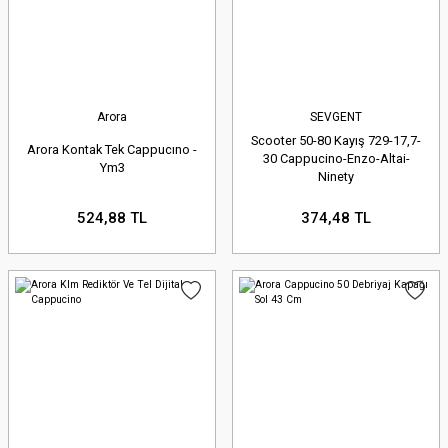
Güvenli Alışveriş Deneyimi:
Web
sitemizdeki tüm ödeme işlemleri
en güncel güvenlik protokolleri ile
Arora
SEVGENT
korunmaktadır. Bilgileriniz her
Scooter 50-80 Kayış 729-17,7-
Arora Kontak Tek Cappucıno -
30 Cappucino-Enzo-Altai-
Ym3
zaman güvendedir.
Ninety
524,88 TL
374,48 TL
Arora motosikletinizle güvenli ve keyifli
sürüşlere devam etmek için,
Sevenkardeşler Motor'un kaliteli yedek
parça seçeneklerini hemen keşfedin.
Motosikletiniz için en iyisi, bizim için en
önemli şey!