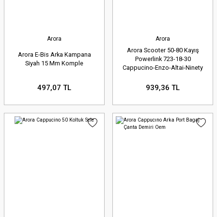
Motosikletiniz, tıpkı insan vücudu gibi,
her bir parçasının birbiriyle uyumlu
Arora
Arora
çalışmasıyla bütünü oluşturan bir
Arora Scooter 50-80 Kayış
Arora E-Bis Arka Kampana
Powerlink 723-18-30
sistemdir. Zamanla aşınan, yıpranan
Siyah 15 Mm Komple
Cappucino-Enzo-Altai-Ninety
veya hasar gören parçalar,
497,07 TL
939,36 TL
motosikletinizin genel performansını
düşürür, yakıt tüketimini artırır ve en
önemlisi sürüş güvenliğinizi tehlikeye
atar.
Orijinal veya OEM (Orijinal
Ekipman Üreticisi) kalitesinde
yedek parçalar kullanmak
,
motosikletinizin fabrika çıkış