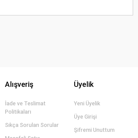
z.
Alışveriş
Üyelik
İade ve Teslimat
Yeni Üyelik
Politikaları
Üye Girişi
Sıkça Sorulan Sorular
Şifremi Unuttum