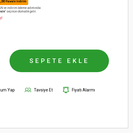
,00
Havale İndirim
BAN ve indirim ödeme adımında
ale'
seçince otomatik gelir.
e!
SEPETE EKLE
rum Yap
Tavsiye Et
Fiyatı Alarmı