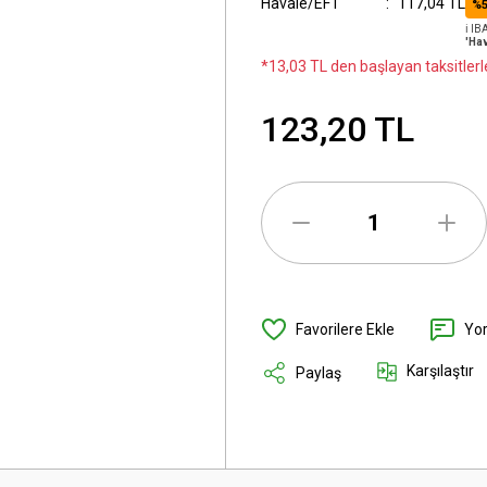
Havale/EFT
117,04 TL
%5
ℹ️ I
'Hav
*13,03 TL den başlayan taksitlerl
123,20 TL
Yo
Karşılaştır
Paylaş