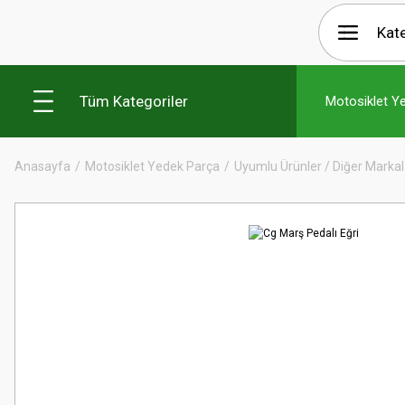
Tüm Kategoriler
Motosiklet Y
Anasayfa
Motosiklet Yedek Parça
Uyumlu Ürünler / Diğer Markal