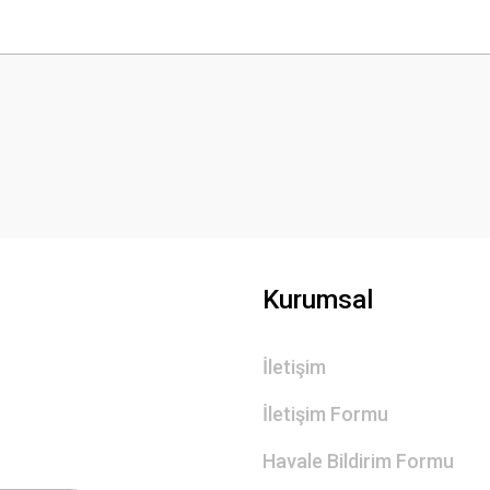
 yetersiz gördüğünüz noktaları öneri formunu kullanarak tarafımıza iletebilirsini
Bu ürüne ilk yorumu siz yapın!
Yorum Yaz
Kurumsal
İletişim
Gönder
İletişim Formu
Havale Bildirim Formu