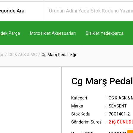
edek Parça
Motosiklet Aksesuarları
Bisiklet Yedekparça
ar
CG & AGK & MG
Cg Marş Pedalı Eğri
Cg Marş Pedalı
Kategori
CG & AGK & 
Marka
SEVGENT
Stok Kodu
7CG1401-2
Gönderim Süresi
2 İŞ GÜNÜD