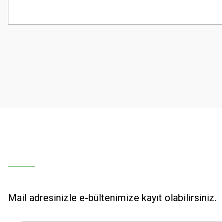
Bu ürünün fiyat bilgisi, resim, ürün açıklamalarında ve diğer konularda
Görüş ve önerileriniz için teşekkür ederiz.
Ürün resmi kalitesiz, bozuk veya görüntülenemiyor.
Ürün açıklamasında eksik bilgiler bulunuyor.
Ürün bilgilerinde hatalar bulunuyor.
Ürün fiyatı diğer sitelerden daha pahalı.
Bu ürüne benzer farklı alternatifler olmalı.
Mail adresinizle e-bültenimize kayıt olabilirsiniz.