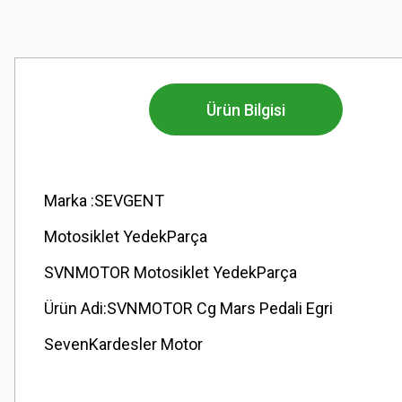
Ürün Bilgisi
Marka :SEVGENT
Motosiklet YedekParça
SVNMOTOR Motosiklet YedekParça
Ürün Adi:SVNMOTOR Cg Mars Pedali Egri
SevenKardesler Motor