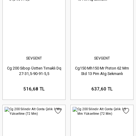
SEVGENT
SEVGENT
Cg 200 Sibop Üstten Tırnaklı Dq
Cg150 Mh150 Mr Piston 62 Mm
27-31,5-90-91-5,5
Std 13 Pim Atg Sekmanlı
516,68 TL
637,60 TL