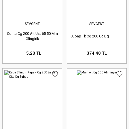
SEVGENT
SEVGENT
Conta Cg 200 Alt Üst 65,50 Mm
Sübap Tk Cg 200 Cc Dq
Glingirik
15,20 TL
374,40 TL