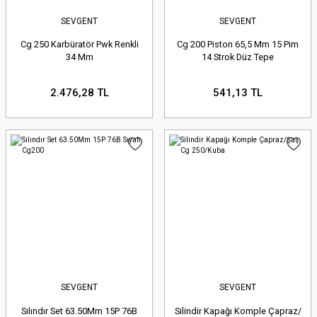
SEVGENT
SEVGENT
Cg 250 Karbüratör Pwk Renkli
Cg 200 Piston 65,5 Mm 15 Pim
34 Mm
14 Strok Düz Tepe
2.476,28 TL
541,13 TL
SEVGENT
SEVGENT
Sılındır Set 63.50Mm 15P 76B
Silindir Kapağı Komple Çapraz/