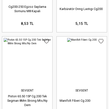
Cg200-250 Egzoz Saplama
Karbüratör Orıng Lastıgı Cg200
Somunu M8 Kapalı
8,53 TL
5,15 TL
SEVGENT
SEVGENT
Piston 65.50 15P Cg 200 Tek
Segman 8Mm Strong Mts/Ny
Manifolt Fiberi Cg 200
Oem