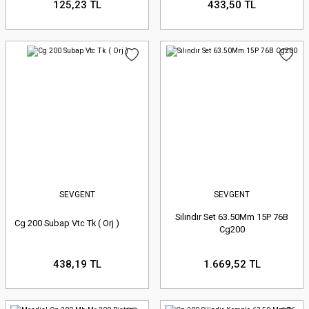
125,23 TL
433,50 TL
SEVGENT
SEVGENT
Sılındır Set 63.50Mm 15P 76B
Cg 200 Subap Vtc Tk ( Orj )
Cg200
438,19 TL
1.669,52 TL