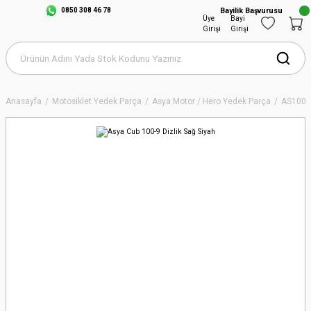
0850 308 46 78
Bayilik Başvurusu
Üye
Bayi
Girişi
Girişi
Anasayfa
Motosiklet Yedek Parça
Asya Motor / Hero Yedek Parça
AS100-