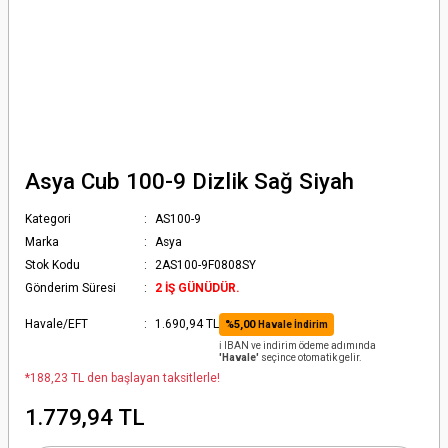
Asya Cub 100-9 Dizlik Sağ Siyah
Kategori
AS100-9
Marka
Asya
Stok Kodu
2AS100-9F0808SY
Gönderim Süresi
2 İŞ GÜNÜDÜR.
Havale/EFT
1.690,94 TL
%5,00
Havale İndirim
ℹ️ IBAN ve indirim ödeme adımında
'Havale'
seçince otomatik gelir.
*188,23 TL den başlayan taksitlerle!
1.779,94 TL