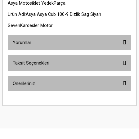
Asya Motosiklet YedekParça
Ürün Adi:Asya Asya Cub 100-9 Dizlik Sag Siyah
SevenKardesler Motor
Yorumlar
Taksit Seçenekleri
Bu ürüne ilk yorumu siz yapın!
Önerileriniz
Yorum Yaz
Bu ürünün fiyat bilgisi, resim, ürün açıklamalarında ve diğer konularda
yetersiz gördüğünüz noktaları öneri formunu kullanarak tarafımıza
iletebilirsiniz.
Görüş ve önerileriniz için teşekkür ederiz.
Ürün resmi kalitesiz, bozuk veya görüntülenemiyor.