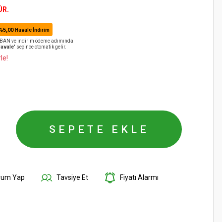
ÜR.
%5,00
Havale İndirim
️ IBAN ve indirim ödeme adımında
Havale'
seçince otomatik gelir.
le!
SEPETE EKLE
rum Yap
Tavsiye Et
Fiyatı Alarmı