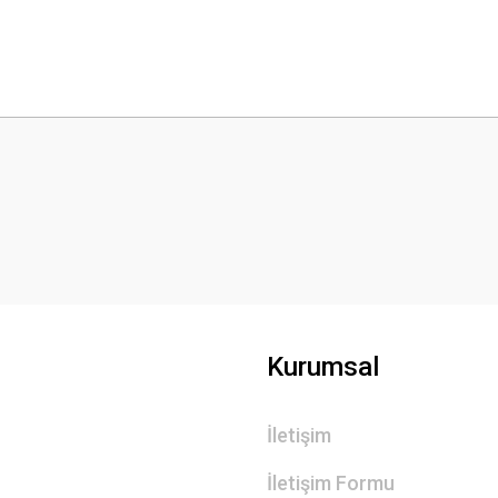
 yetersiz gördüğünüz noktaları öneri formunu kullanarak tarafımıza iletebilirsini
Bu ürüne ilk yorumu siz yapın!
Yorum Yaz
Kurumsal
İletişim
Gönder
İletişim Formu