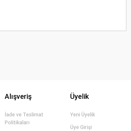
z.
Alışveriş
Üyelik
İade ve Teslimat
Yeni Üyelik
Politikaları
Üye Girişi