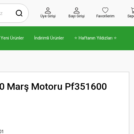
Üye Girişi
Bayi Girişi
Favorilerim
Sep
Yeni Ürünler
İndirimli Ürünler
⭐ Haftanın Yıldızları ⭐
50 Marş Motoru Pf351600
01