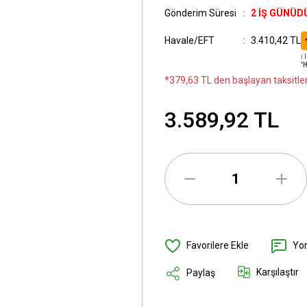
Gönderim Süresi
2 İŞ GÜNÜD
Havale/EFT
3.410,42 TL
ℹ
'
*379,63 TL den başlayan taksitler
3.589,92 TL
Yo
Karşılaştır
Paylaş