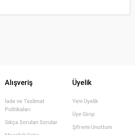
z.
Alışveriş
Üyelik
İade ve Teslimat
Yeni Üyelik
Politikaları
Üye Girişi
Sıkça Sorulan Sorular
Şifremi Unuttum