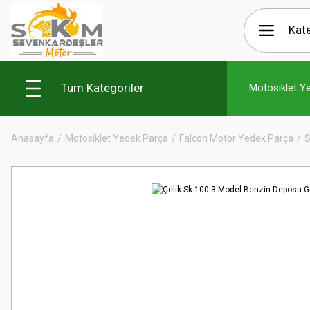
Tüm Kategoriler
Motosiklet Y
Anasayfa
Motosiklet Yedek Parça
Falcon Motor Yedek Parça
S