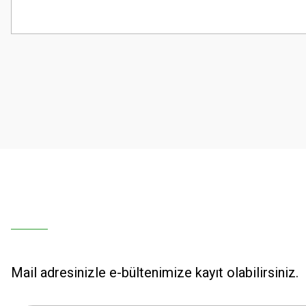
Bu ürünün fiyat bilgisi, resim, ürün açıklamalarında ve diğer konularda
Görüş ve önerileriniz için teşekkür ederiz.
Ürün resmi kalitesiz, bozuk veya görüntülenemiyor.
Ürün açıklamasında eksik bilgiler bulunuyor.
Ürün bilgilerinde hatalar bulunuyor.
Ürün fiyatı diğer sitelerden daha pahalı.
Bu ürüne benzer farklı alternatifler olmalı.
Mail adresinizle e-bültenimize kayıt olabilirsiniz.