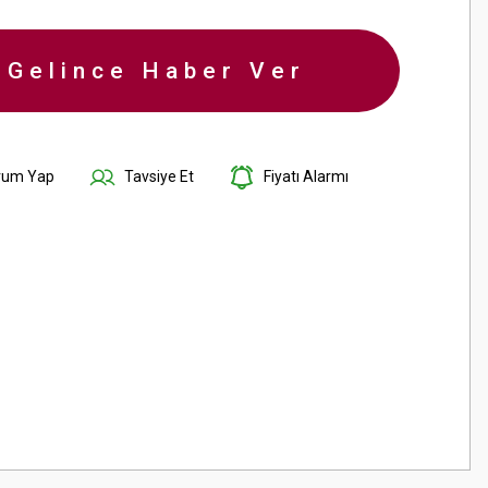
-Gelince Haber Ver
rum Yap
Tavsiye Et
Fiyatı Alarmı