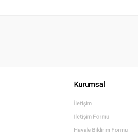
 yetersiz gördüğünüz noktaları öneri formunu kullanarak tarafımıza iletebilirsini
Bu ürüne ilk yorumu siz yapın!
Yorum Yaz
Kurumsal
İletişim
Gönder
İletişim Formu
Havale Bildirim Formu