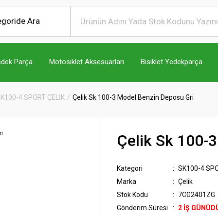
edek Parça
Motosiklet Aksesuarları
Bisiklet Yedekparça
K100-4 SPORT ÇELİK
Çelik Sk 100-3 Model Benzin Deposu Gri
Çelik Sk 100-
Kategori
SK100-4 SPO
Marka
Çelik
Stok Kodu
7CG2401ZG
Gönderim Süresi
2 İŞ GÜNÜD