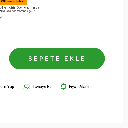
,00
Havale İndirim
BAN ve indirim ödeme adımında
ale'
seçince otomatik gelir.
e!
SEPETE EKLE
rum Yap
Tavsiye Et
Fiyatı Alarmı