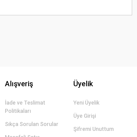
z.
Alışveriş
Üyelik
İade ve Teslimat
Yeni Üyelik
Politikaları
Üye Girişi
Sıkça Sorulan Sorular
Şifremi Unuttum