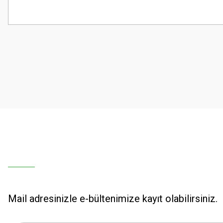
Bu ürünün fiyat bilgisi, resim, ürün açıklamalarında ve diğer konularda
Görüş ve önerileriniz için teşekkür ederiz.
Ürün resmi kalitesiz, bozuk veya görüntülenemiyor.
Ürün açıklamasında eksik bilgiler bulunuyor.
Ürün bilgilerinde hatalar bulunuyor.
Ürün fiyatı diğer sitelerden daha pahalı.
Bu ürüne benzer farklı alternatifler olmalı.
Mail adresinizle e-bültenimize kayıt olabilirsiniz.