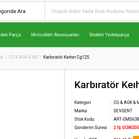
edek Parça
Motosiklet Aksesuarları
Bisiklet Yedekparça
ar
CG & AGK & MG
Karbıratör Keıhın Cg125
Karbıratör Ke
Kategori
CG & AGK & 
Marka
SEVGENT
Stok Kodu
ART-GMS638
Gönderim Süresi
2 İŞ GÜNÜD