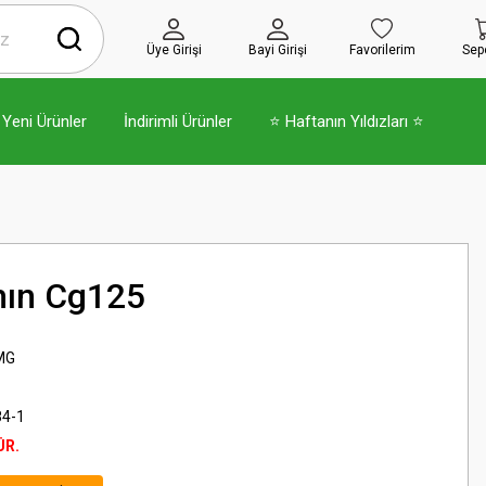
Üye Girişi
Bayi Girişi
Favorilerim
Sep
Yeni Ürünler
İndirimli Ürünler
⭐ Haftanın Yıldızları ⭐
ıhın Cg125
MG
4-1
ÜR.