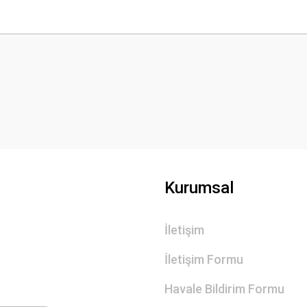
 yetersiz gördüğünüz noktaları öneri formunu kullanarak tarafımıza iletebilirsini
Bu ürüne ilk yorumu siz yapın!
Yorum Yaz
Kurumsal
İletişim
Gönder
İletişim Formu
Havale Bildirim Formu