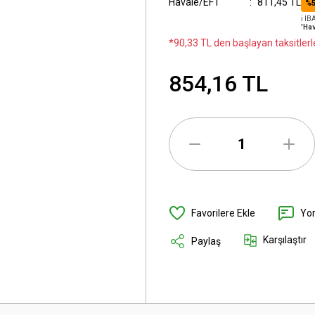
Havale/EFT
811,45 TL
%5
ℹ️ I
'Hav
*90,33 TL den başlayan taksitlerl
854,16 TL
Yo
Karşılaştır
Paylaş