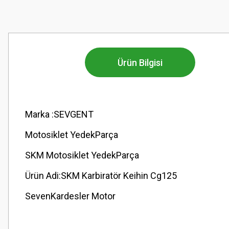
Ürün Bilgisi
Marka :SEVGENT
Motosiklet YedekParça
SKM Motosiklet YedekParça
Ürün Adi:SKM Karbiratör Keihin Cg125
SevenKardesler Motor