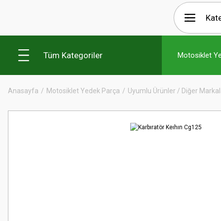
Tüm Kategoriler
Motosiklet Y
Anasayfa
Motosiklet Yedek Parça
Uyumlu Ürünler / Diğer Markal