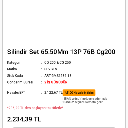
Silindir Set 65.50Mm 13P 76B Cg200
Kategori
CG 200 & CG 250
Marka
SEVGENT
Stok Kodu
ART-GMS6586-13
Gönderim Süresi
2 İŞ GÜNÜDÜR.
Havale/EFT
2.122,67 TL
%5,00
Havale İndirim
ℹ️ IBAN ve indirim ödeme adımında
'Havale'
seçince otomatik gelir.
*236,29 TL den başlayan taksitlerle!
2.234,39 TL