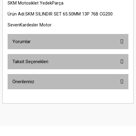
SKM Motosiklet YedekParça
Ürün Adi:SKM SILINDIR SET 65.50MM 13P 76B CG200
SevenKardesler Motor
Yorumlar
Taksit Seçenekleri
Bu ürüne ilk yorumu siz yapın!
Önerileriniz
Yorum Yaz
Bu ürünün fiyat bilgisi, resim, ürün açıklamalarında ve diğer konularda
yetersiz gördüğünüz noktaları öneri formunu kullanarak tarafımıza
iletebilirsiniz.
Görüş ve önerileriniz için teşekkür ederiz.
Ürün resmi kalitesiz, bozuk veya görüntülenemiyor.