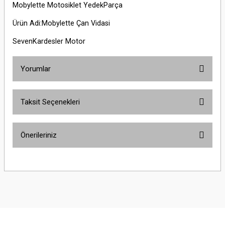
Mobylette Motosiklet YedekParça
Ürün Adi:Mobylette Çan Vidasi
SevenKardesler Motor
Yorumlar
Taksit Seçenekleri
Bu ürüne ilk yorumu siz yapın!
Önerileriniz
Yorum Yaz
Bu ürünün fiyat bilgisi, resim, ürün açıklamalarında ve diğer konularda
yetersiz gördüğünüz noktaları öneri formunu kullanarak tarafımıza
iletebilirsiniz.
Görüş ve önerileriniz için teşekkür ederiz.
Ürün resmi kalitesiz, bozuk veya görüntülenemiyor.