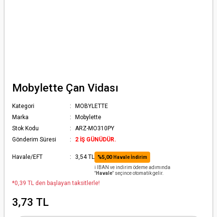
Mobylette Çan Vidası
Kategori
MOBYLETTE
Marka
Mobylette
Stok Kodu
ARZ-MO310PY
Gönderim Süresi
2 İŞ GÜNÜDÜR.
Havale/EFT
3,54 TL
%5,00
Havale İndirim
ℹ️ IBAN ve indirim ödeme adımında
'Havale'
seçince otomatik gelir.
*0,39 TL den başlayan taksitlerle!
3,73 TL