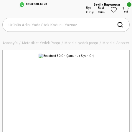
0850 308 46 78
Bayilik Başvurusu
Üye
Bayi
Girişi
Girişi
Anasayfa
Motosiklet Yedek Parça
Mondial yedek parça
Mondial Scooter S