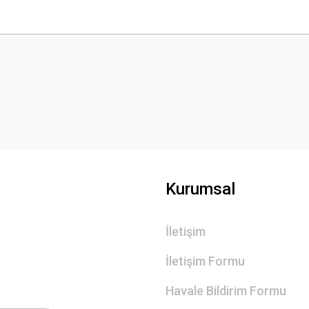
 yetersiz gördüğünüz noktaları öneri formunu kullanarak tarafımıza iletebilirsini
Bu ürüne ilk yorumu siz yapın!
Yorum Yaz
Kurumsal
İletişim
Gönder
İletişim Formu
Havale Bildirim Formu