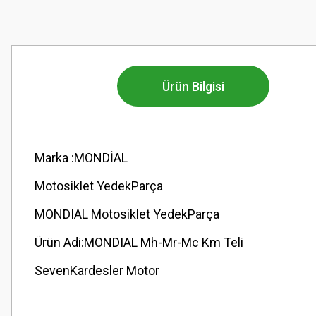
Ürün Bilgisi
Marka :MONDİAL
Motosiklet YedekParça
MONDIAL Motosiklet YedekParça
Ürün Adi:MONDIAL Mh-Mr-Mc Km Teli
SevenKardesler Motor