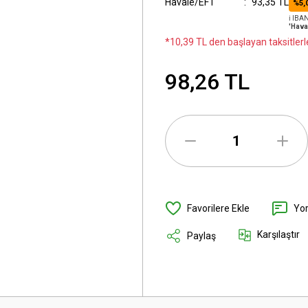
Havale/EFT
93,35 TL
%5,
ℹ️ IB
'Hava
*10,39 TL den başlayan taksitlerl
98,26 TL
Yo
Karşılaştır
Paylaş