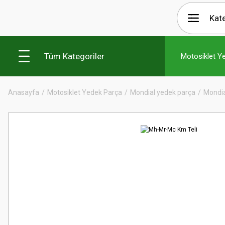
Tüm Kategoriler
Motosiklet Y
Anasayfa
Motosiklet Yedek Parça
Mondial yedek parça
Mondia