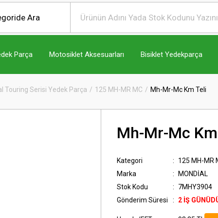
edek Parça
Motosiklet Aksesuarları
Bisiklet Yedekparça
l Touring Serisi Yedek Parça
125 MH-MR MC
Mh-Mr-Mc Km Teli
Mh-Mr-Mc Km 
Kategori
125 MH-MR 
Marka
MONDİAL
Stok Kodu
7MHY3904
Gönderim Süresi
2 İŞ GÜNÜD