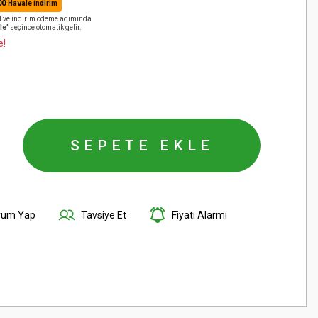
00
Havale İndirim
AN ve indirim ödeme adımında
le'
seçince otomatik gelir.
e!
SEPETE EKLE
rum Yap
Tavsiye Et
Fiyatı Alarmı