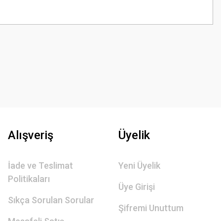
z.
Alışveriş
Üyelik
İade ve Teslimat
Yeni Üyelik
Politikaları
Üye Girişi
Sıkça Sorulan Sorular
Şifremi Unuttum