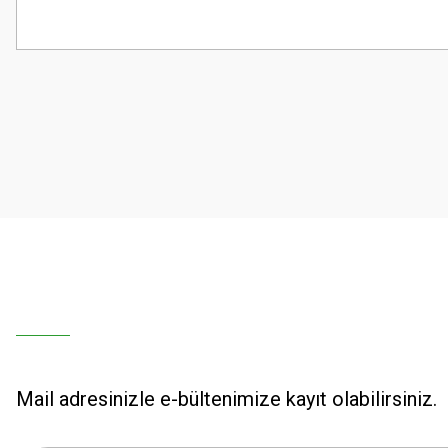
Bu ürünün fiyat bilgisi, resim, ürün açıklamalarında ve diğer konularda
Görüş ve önerileriniz için teşekkür ederiz.
Ürün resmi kalitesiz, bozuk veya görüntülenemiyor.
Ürün açıklamasında eksik bilgiler bulunuyor.
Ürün bilgilerinde hatalar bulunuyor.
Ürün fiyatı diğer sitelerden daha pahalı.
Bu ürüne benzer farklı alternatifler olmalı.
Mail adresinizle e-bültenimize kayıt olabilirsiniz.