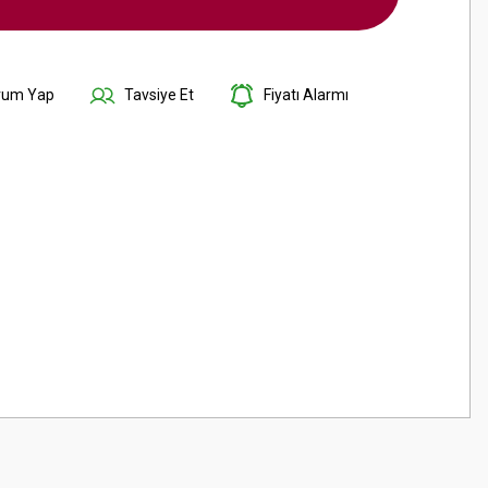
rum Yap
Tavsiye Et
Fiyatı Alarmı