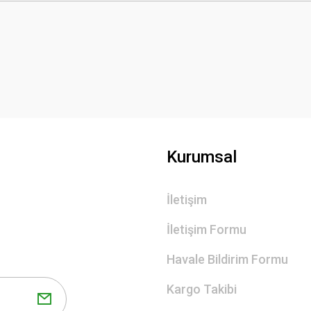
Bu ürüne ilk yorumu siz yapın!
Yorum Yaz
Kurumsal
İletişim
Gönder
İletişim Formu
Havale Bildirim Formu
Kargo Takibi