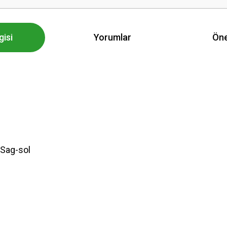
gisi
Yorumlar
Öne
 Sag-sol
 yetersiz gördüğünüz noktaları öneri formunu kullanarak tarafımıza iletebilirsini