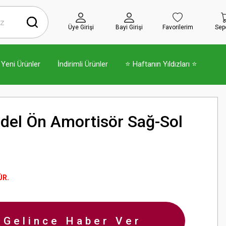
Üye Girişi
Bayi Girişi
Favorilerim
Sep
Yeni Ürünler
İndirimli Ürünler
⭐ Haftanın Yıldızları ⭐
del Ön Amortisör Sağ-Sol
ÜR.
-Gelince Haber Ver