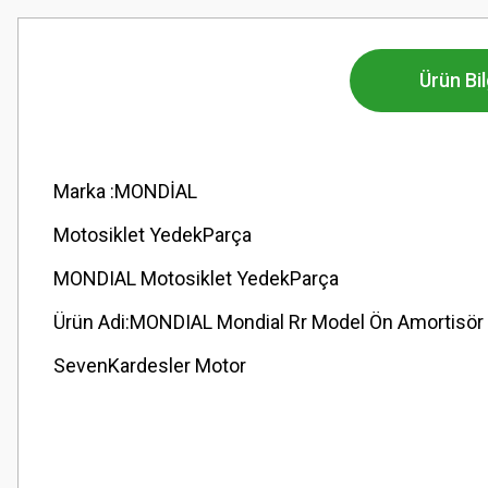
Ürün Bil
Marka :MONDİAL
Motosiklet YedekParça
MONDIAL Motosiklet YedekParça
Ürün Adi:MONDIAL Mondial Rr Model Ön Amortisör
SevenKardesler Motor
Bu ürünün fiyat bilgisi, resim, ürün açıklamalarında ve diğer konularda
Görüş ve önerileriniz için teşekkür ederiz.