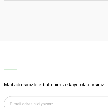
Ürün resmi kalitesiz, bozuk veya görüntülenemiyor.
Ürün açıklamasında eksik bilgiler bulunuyor.
Ürün bilgilerinde hatalar bulunuyor.
Ürün fiyatı diğer sitelerden daha pahalı.
Bu ürüne benzer farklı alternatifler olmalı.
Mail adresinizle e-bültenimize kayıt olabilirsiniz.