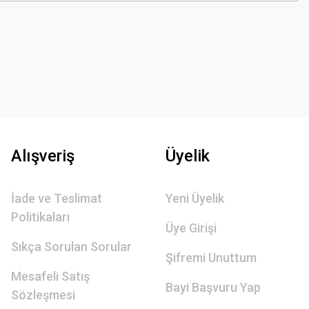
Alışveriş
Üyelik
İade ve Teslimat
Yeni Üyelik
Politikaları
Üye Girişi
Sıkça Sorulan Sorular
Şifremi Unuttum
Mesafeli Satış
Bayi Başvuru Yap
Sözleşmesi