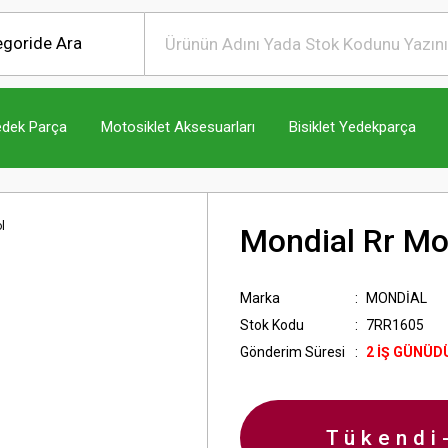
edek Parça
Motosiklet Aksesuarları
Bisiklet Yedekparça
Mondial Rr Mo
Marka
MONDİAL
Stok Kodu
7RR1605
Gönderim Süresi
2 İŞ GÜNÜD
Tükendi