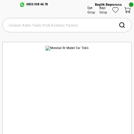
0850 308 46 78
Bayilik Başvurusu
Üye
Bayi
Girişi
Girişi