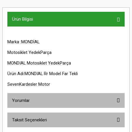
Ürün Bilgisi
Marka :MONDİAL
Motosiklet YedekParça
MONDIAL Motosiklet YedekParça
Ürün Adi:MONDIAL Rr Model Far Tekli
SevenKardesler Motor
Yorumlar
Taksit Seçenekleri
Bu ürüne ilk yorumu siz yapın!