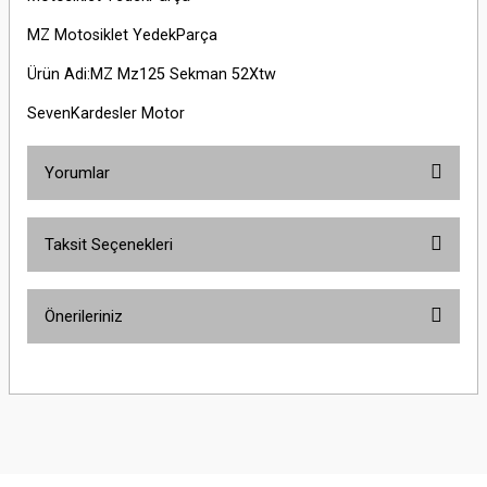
MZ Motosiklet YedekParça
Ürün Adi:MZ Mz125 Sekman 52Xtw
SevenKardesler Motor
Yorumlar
Taksit Seçenekleri
Bu ürüne ilk yorumu siz yapın!
Önerileriniz
Yorum Yaz
Bu ürünün fiyat bilgisi, resim, ürün açıklamalarında ve diğer konularda
yetersiz gördüğünüz noktaları öneri formunu kullanarak tarafımıza
iletebilirsiniz.
Görüş ve önerileriniz için teşekkür ederiz.
Ürün resmi kalitesiz, bozuk veya görüntülenemiyor.