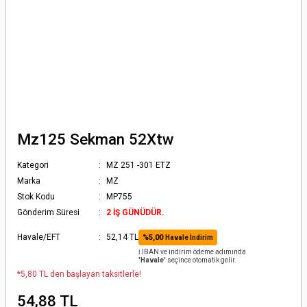
Mz125 Sekman 52Xtw
Kategori
MZ 251 -301 ETZ
Marka
MZ
Stok Kodu
MP755
Gönderim Süresi
2 İŞ GÜNÜDÜR.
Havale/EFT
52,14 TL
%5,00
Havale İndirim
ℹ️ IBAN ve indirim ödeme adımında
'Havale'
seçince otomatik gelir.
*5,80 TL den başlayan taksitlerle!
54,88 TL