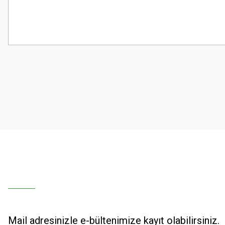
Bu ürünün fiyat bilgisi, resim, ürün açıklamalarında ve diğer konularda
Görüş ve önerileriniz için teşekkür ederiz.
Ürün resmi kalitesiz, bozuk veya görüntülenemiyor.
Ürün açıklamasında eksik bilgiler bulunuyor.
Ürün bilgilerinde hatalar bulunuyor.
Ürün fiyatı diğer sitelerden daha pahalı.
Bu ürüne benzer farklı alternatifler olmalı.
Mail adresinizle e-bültenimize kayıt olabilirsiniz.