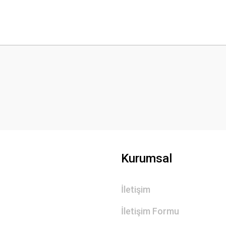
 yetersiz gördüğünüz noktaları öneri formunu kullanarak tarafımıza iletebilirsini
Bu ürüne ilk yorumu siz yapın!
Yorum Yaz
Kurumsal
İletişim
Gönder
İletişim Formu