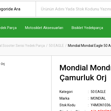
edek Parça
Motosiklet Aksesuarları
Bisiklet Yedekparça
l Scooter Serisi Yedek Parça
50 EAGLE
Mondial Mondıal Eagle 50 A
Mondial Mondı
Çamurluk Orj
Kategori
50 EAGLE
Marka
MONDİAL
Stok Kodu
Y4MON1036