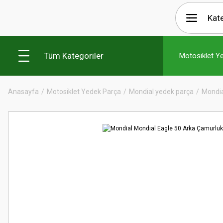
Tüm Kategoriler
Motosiklet Y
Anasayfa
Motosiklet Yedek Parça
Mondial yedek parça
Mondia