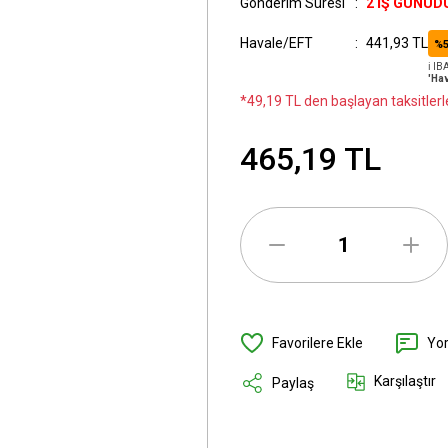
Gönderim Süresi
2 İŞ GÜNÜD
Havale/EFT
441,93 TL
%5
ℹ️ I
'Hav
*49,19 TL den başlayan taksitlerl
465,19 TL
Yo
Karşılaştır
Paylaş