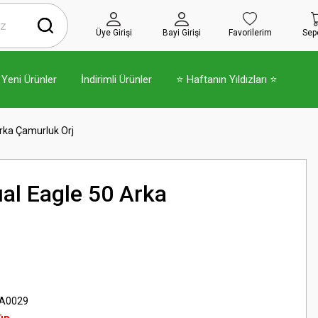
Üye Girişi
Bayi Girişi
Favorilerim
Sep
Yeni Ürünler
İndirimli Ürünler
⭐ Haftanın Yıldızları ⭐
rka Çamurluk Orj
al Eagle 50 Arka
A0029