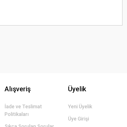
z.
Alışveriş
Üyelik
İade ve Teslimat
Yeni Üyelik
Politikaları
Üye Girişi
Sıkça Sorulan Sorular