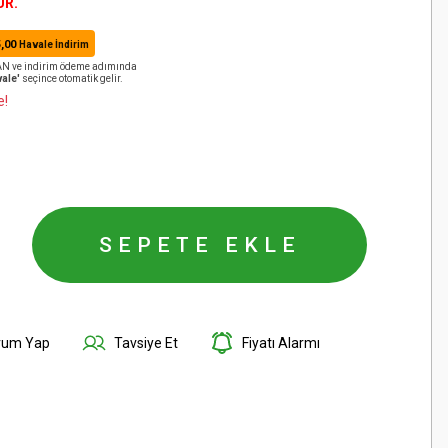
ÜR.
,00
Havale İndirim
BAN ve indirim ödeme adımında
ale'
seçince otomatik gelir.
e!
SEPETE EKLE
rum Yap
Tavsiye Et
Fiyatı Alarmı