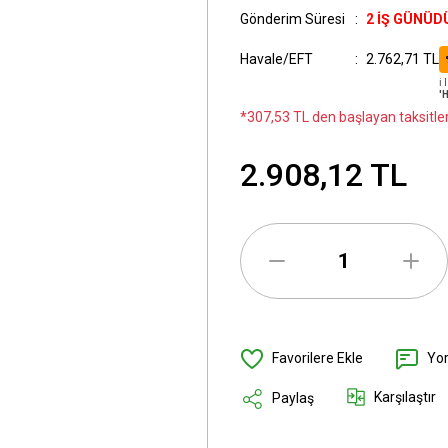
Gönderim Süresi
2 İŞ GÜNÜD
Havale/EFT
2.762,71 TL
ℹ
'
*307,53 TL den başlayan taksitler
2.908,12 TL
Yo
Karşılaştır
Paylaş