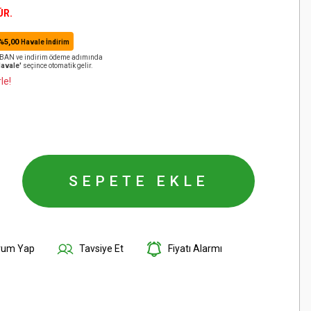
ÜR.
%5,00
Havale İndirim
️ IBAN ve indirim ödeme adımında
Havale'
seçince otomatik gelir.
le!
SEPETE EKLE
rum Yap
Tavsiye Et
Fiyatı Alarmı