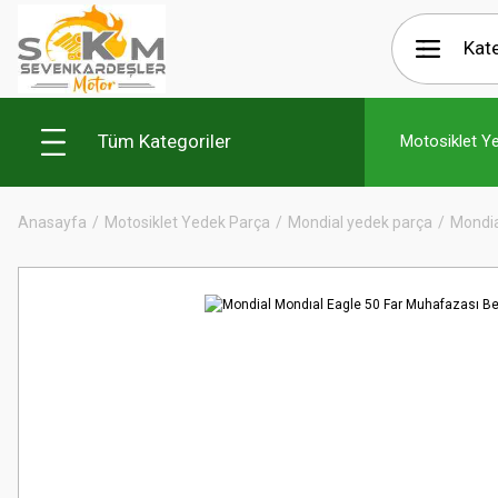
Tüm Kategoriler
Motosiklet Y
Anasayfa
Motosiklet Yedek Parça
Mondial yedek parça
Mondia