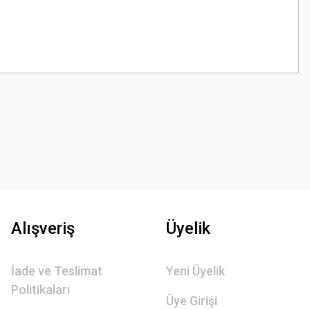
z.
Alışveriş
Üyelik
İade ve Teslimat
Yeni Üyelik
Politikaları
Üye Girişi