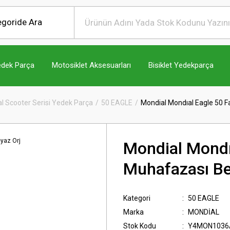
edek Parça
Motosiklet Aksesuarları
Bisiklet Yedekparça
l Scooter Serisi Yedek Parça
50 EAGLE
Mondial Mondıal Eagle 50 F
Mondial Mondı
Muhafazası Be
Kategori
50 EAGLE
Marka
MONDİAL
Stok Kodu
Y4MON1036