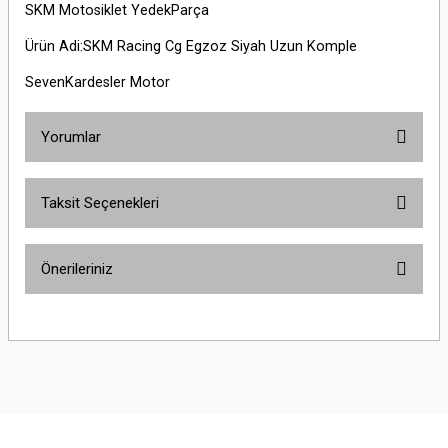
SKM Motosiklet YedekParça
Ürün Adi:SKM Racing Cg Egzoz Siyah Uzun Komple
SevenKardesler Motor
Yorumlar
Taksit Seçenekleri
Bu ürüne ilk yorumu siz yapın!
Önerileriniz
Yorum Yaz
Bu ürünün fiyat bilgisi, resim, ürün açıklamalarında ve diğer konularda
yetersiz gördüğünüz noktaları öneri formunu kullanarak tarafımıza
iletebilirsiniz.
Görüş ve önerileriniz için teşekkür ederiz.
Ürün resmi kalitesiz, bozuk veya görüntülenemiyor.