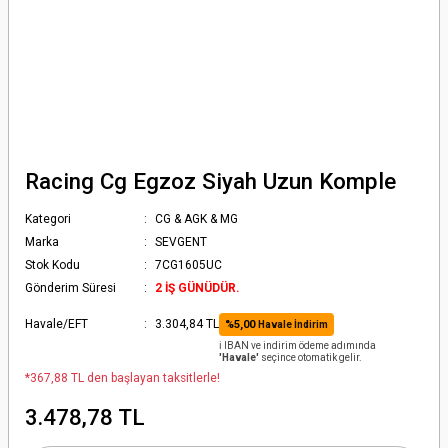
Racing Cg Egzoz Siyah Uzun Komple
Kategori
CG & AGK & MG
Marka
SEVGENT
Stok Kodu
7CG1605UC
Gönderim Süresi
2 İŞ GÜNÜDÜR.
Havale/EFT
3.304,84 TL
%5,00
Havale İndirim
ℹ️ IBAN ve indirim ödeme adımında
'Havale'
seçince otomatik gelir.
*367,88 TL den başlayan taksitlerle!
3.478,78 TL