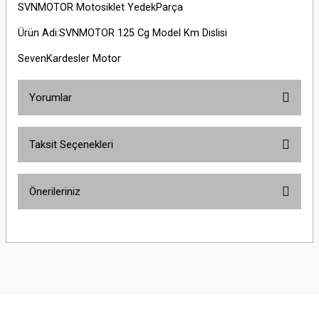
SVNMOTOR Motosiklet YedekParça
Ürün Adi:SVNMOTOR 125 Cg Model Km Dislisi
SevenKardesler Motor
Yorumlar
Taksit Seçenekleri
Bu ürüne ilk yorumu siz yapın!
Önerileriniz
Yorum Yaz
Bu ürünün fiyat bilgisi, resim, ürün açıklamalarında ve diğer konularda
yetersiz gördüğünüz noktaları öneri formunu kullanarak tarafımıza
iletebilirsiniz.
Görüş ve önerileriniz için teşekkür ederiz.
Ürün resmi kalitesiz, bozuk veya görüntülenemiyor.