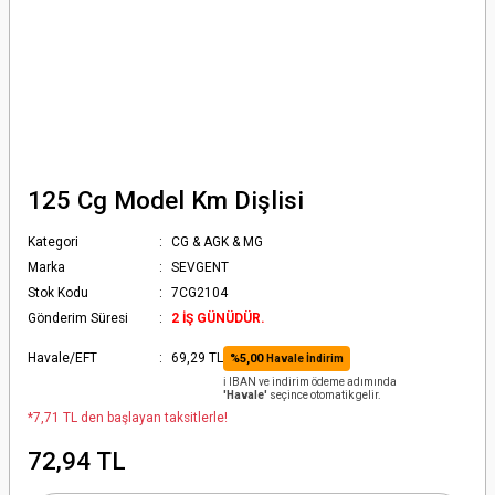
125 Cg Model Km Dişlisi
Kategori
CG & AGK & MG
Marka
SEVGENT
Stok Kodu
7CG2104
Gönderim Süresi
2 İŞ GÜNÜDÜR.
Havale/EFT
69,29 TL
%5,00
Havale İndirim
ℹ️ IBAN ve indirim ödeme adımında
'Havale'
seçince otomatik gelir.
*7,71 TL den başlayan taksitlerle!
72,94 TL