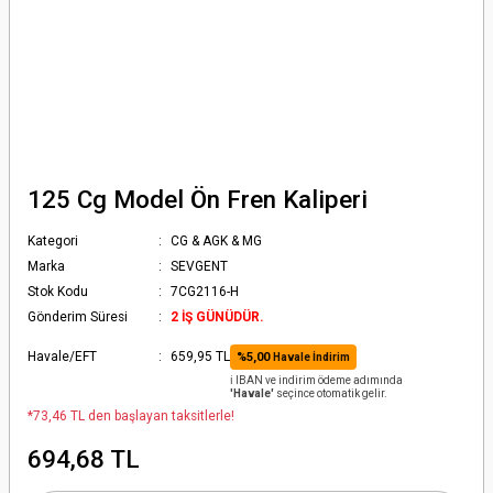
125 Cg Model Ön Fren Kaliperi
Kategori
CG & AGK & MG
Marka
SEVGENT
Stok Kodu
7CG2116-H
Gönderim Süresi
2 İŞ GÜNÜDÜR.
Havale/EFT
659,95 TL
%5,00
Havale İndirim
ℹ️ IBAN ve indirim ödeme adımında
'Havale'
seçince otomatik gelir.
*73,46 TL den başlayan taksitlerle!
694,68 TL