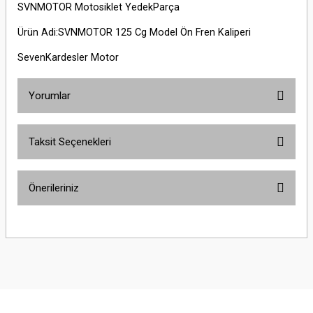
SVNMOTOR Motosiklet YedekParça
Ürün Adi:SVNMOTOR 125 Cg Model Ön Fren Kaliperi
SevenKardesler Motor
Yorumlar
Taksit Seçenekleri
Bu ürüne ilk yorumu siz yapın!
Önerileriniz
Yorum Yaz
Bu ürünün fiyat bilgisi, resim, ürün açıklamalarında ve diğer konularda
yetersiz gördüğünüz noktaları öneri formunu kullanarak tarafımıza
iletebilirsiniz.
Görüş ve önerileriniz için teşekkür ederiz.
Ürün resmi kalitesiz, bozuk veya görüntülenemiyor.