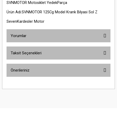
SVNMOTOR Motosiklet YedekParça
Ürün Adi:SVNMOTOR 125Cg Model Krank Bilyasi Sol Z
SevenKardesler Motor
Yorumlar
Taksit Seçenekleri
Bu ürüne ilk yorumu siz yapın!
Önerileriniz
Yorum Yaz
Bu ürünün fiyat bilgisi, resim, ürün açıklamalarında ve diğer konularda
yetersiz gördüğünüz noktaları öneri formunu kullanarak tarafımıza
iletebilirsiniz.
Görüş ve önerileriniz için teşekkür ederiz.
Ürün resmi kalitesiz, bozuk veya görüntülenemiyor.