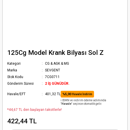
125Cg Model Krank Bilyası Sol Z
Kategori
CG & AGK & MG
Marka
SEVGENT
Stok Kodu
7CG0711
Gönderim Süresi
2 İŞ GÜNÜDÜR.
Havale/EFT
401,32 TL
%5,00
Havale İndirim
ℹ️ IBAN ve indirim ödeme adımında
'Havale'
seçince otomatik gelir.
*44,67 TL den başlayan taksitlerle!
422,44 TL