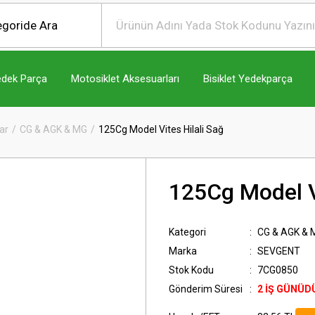
edek Parça
Motosiklet Aksesuarları
Bisiklet Yedekparça
ar
CG & AGK & MG
125Cg Model Vites Hilali Sağ
125Cg Model Vi
Kategori
CG & AGK & 
Marka
SEVGENT
Stok Kodu
7CG0850
Gönderim Süresi
2 İŞ GÜNÜD