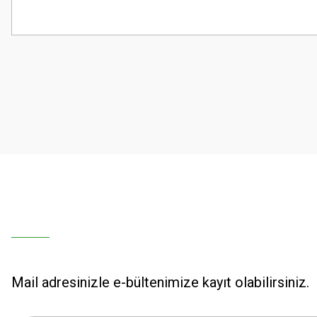
Bu ürünün fiyat bilgisi, resim, ürün açıklamalarında ve diğer konularda
Görüş ve önerileriniz için teşekkür ederiz.
Ürün resmi kalitesiz, bozuk veya görüntülenemiyor.
Ürün açıklamasında eksik bilgiler bulunuyor.
Ürün bilgilerinde hatalar bulunuyor.
Ürün fiyatı diğer sitelerden daha pahalı.
Bu ürüne benzer farklı alternatifler olmalı.
Mail adresinizle e-bültenimize kayıt olabilirsiniz.