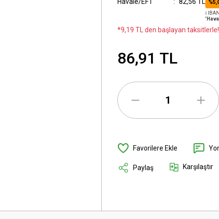
Havale/EFT
82,56 TL
%5,
ℹ️ IB
'Hava
*9,19 TL den başlayan taksitlerle!
86,91 TL
Yo
Karşılaştır
Paylaş