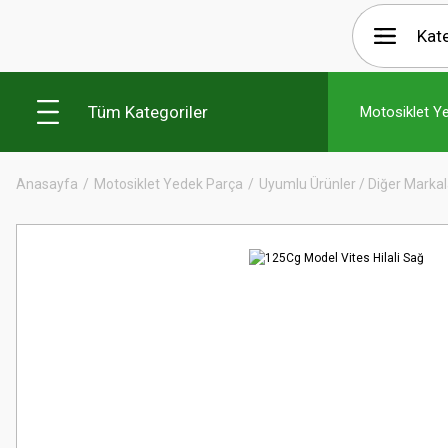
Tüm Kategoriler
Motosiklet Y
Anasayfa
Motosiklet Yedek Parça
Uyumlu Ürünler / Diğer Markal