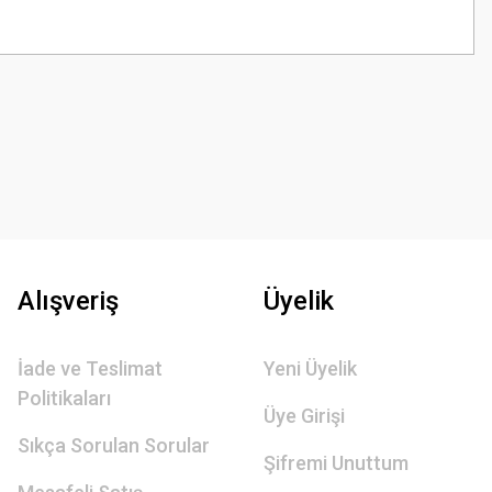
z.
Alışveriş
Üyelik
İade ve Teslimat
Yeni Üyelik
Politikaları
Üye Girişi
Sıkça Sorulan Sorular
Şifremi Unuttum