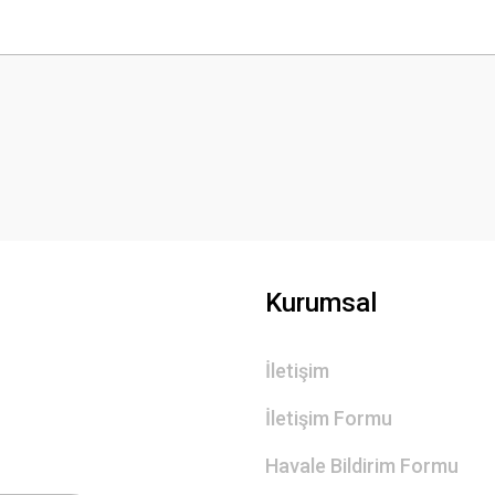
 yetersiz gördüğünüz noktaları öneri formunu kullanarak tarafımıza iletebilirsini
Bu ürüne ilk yorumu siz yapın!
Yorum Yaz
Kurumsal
İletişim
Gönder
İletişim Formu
Havale Bildirim Formu