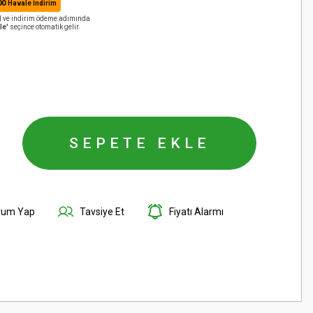
00
Havale İndirim
AN ve indirim ödeme adımında
le'
seçince otomatik gelir.
SEPETE EKLE
rum Yap
Tavsiye Et
Fiyatı Alarmı