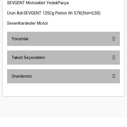
SEVGENT Motosiklet YedekParça
Ürün Adi:SEVGENT 125Cg Piston Ith 57X(Std+0,50)
SevenKardesler Motor
Yorumlar
Taksit Seçenekleri
Bu ürüne ilk yorumu siz yapın!
Önerileriniz
Yorum Yaz
Bu ürünün fiyat bilgisi, resim, ürün açıklamalarında ve diğer konularda
yetersiz gördüğünüz noktaları öneri formunu kullanarak tarafımıza
iletebilirsiniz.
Görüş ve önerileriniz için teşekkür ederiz.
Ürün resmi kalitesiz, bozuk veya görüntülenemiyor.