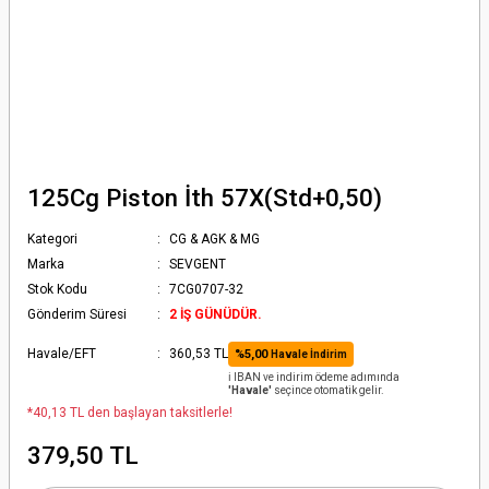
125Cg Piston İth 57X(Std+0,50)
Kategori
CG & AGK & MG
Marka
SEVGENT
Stok Kodu
7CG0707-32
Gönderim Süresi
2 İŞ GÜNÜDÜR.
Havale/EFT
360,53 TL
%5,00
Havale İndirim
ℹ️ IBAN ve indirim ödeme adımında
'Havale'
seçince otomatik gelir.
*40,13 TL den başlayan taksitlerle!
379,50 TL