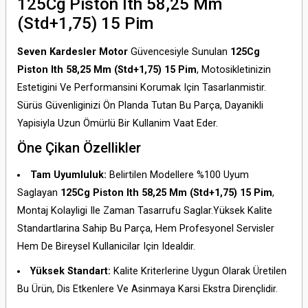
125Cg Piston Ith 58,25 Mm
(Std+1,75) 15 Pim
Seven Kardesler Motor
Güvencesiyle Sunulan
125Cg
Piston Ith 58,25 Mm (Std+1,75) 15 Pim
, Motosikletinizin
Estetigini Ve Performansini Korumak Için Tasarlanmistir.
Sürüs Güvenliginizi Ön Planda Tutan Bu Parça, Dayanikli
Yapisiyla Uzun Ömürlü Bir Kullanim Vaat Eder.
Öne Çikan Özellikler
Tam Uyumluluk:
Belirtilen Modellere %100 Uyum
Saglayan
125Cg Piston Ith 58,25 Mm (Std+1,75) 15 Pim
,
Montaj Kolayligi Ile Zaman Tasarrufu Saglar.Yüksek Kalite
Standartlarina Sahip Bu Parça, Hem Profesyonel Servisler
Hem De Bireysel Kullanicilar Için Idealdir.
Yüksek Standart:
Kalite Kriterlerine Uygun Olarak Üretilen
Bu Ürün, Dis Etkenlere Ve Asinmaya Karsi Ekstra Dirençlidir.