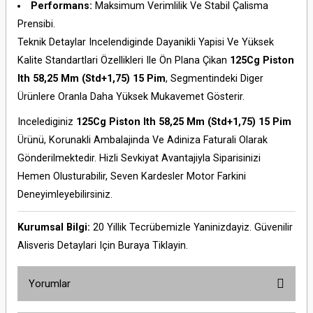
Performans:
Maksimum Verimlilik Ve Stabil Çalisma
Prensibi.
Teknik Detaylar Incelendiginde Dayanikli Yapisi Ve Yüksek
Kalite Standartlari Özellikleri Ile Ön Plana Çikan
125Cg Piston
Ith 58,25 Mm (Std+1,75) 15 Pim
, Segmentindeki Diger
Ürünlere Oranla Daha Yüksek Mukavemet Gösterir.
Incelediginiz
125Cg Piston Ith 58,25 Mm (Std+1,75) 15 Pim
Ürünü, Korunakli Ambalajinda Ve Adiniza Faturali Olarak
Gönderilmektedir. Hizli Sevkiyat Avantajiyla Siparisinizi
Hemen Olusturabilir, Seven Kardesler Motor Farkini
Deneyimleyebilirsiniz.
Kurumsal Bilgi:
20 Yillik Tecrübemizle Yaninizdayiz. Güvenilir
Alisveris Detaylari Için
Buraya Tiklayin
.
Yorumlar