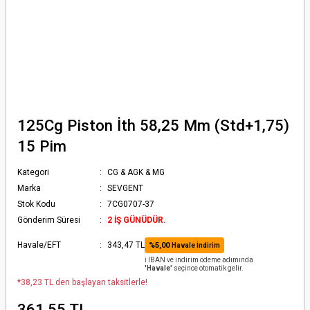
125Cg Piston İth 58,25 Mm (Std+1,75)
15 Pim
Kategori
CG & AGK & MG
Marka
SEVGENT
Stok Kodu
7CG0707-37
Gönderim Süresi
2 İŞ GÜNÜDÜR.
Havale/EFT
343,47 TL
%5,00
Havale İndirim
ℹ️ IBAN ve indirim ödeme adımında
'Havale'
seçince otomatik gelir.
*38,23 TL den başlayan taksitlerle!
361,55 TL