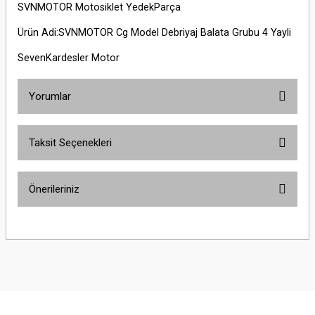
SVNMOTOR Motosiklet YedekParça
Ürün Adi:SVNMOTOR Cg Model Debriyaj Balata Grubu 4 Yayli
SevenKardesler Motor
Yorumlar
Taksit Seçenekleri
Bu ürüne ilk yorumu siz yapın!
Önerileriniz
Yorum Yaz
Bu ürünün fiyat bilgisi, resim, ürün açıklamalarında ve diğer konularda
yetersiz gördüğünüz noktaları öneri formunu kullanarak tarafımıza
iletebilirsiniz.
Görüş ve önerileriniz için teşekkür ederiz.
Ürün resmi kalitesiz, bozuk veya görüntülenemiyor.