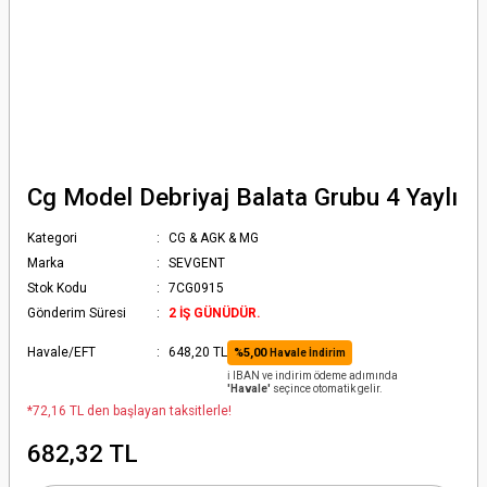
Cg Model Debriyaj Balata Grubu 4 Yaylı
Kategori
CG & AGK & MG
Marka
SEVGENT
Stok Kodu
7CG0915
Gönderim Süresi
2 İŞ GÜNÜDÜR.
Havale/EFT
648,20 TL
%5,00
Havale İndirim
ℹ️ IBAN ve indirim ödeme adımında
'Havale'
seçince otomatik gelir.
*72,16 TL den başlayan taksitlerle!
682,32 TL