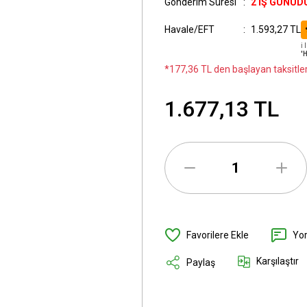
Gönderim Süresi
2 İŞ GÜNÜD
Havale/EFT
1.593,27 TL
ℹ
'
*177,36 TL den başlayan taksitler
1.677,13 TL
Yo
Karşılaştır
Paylaş