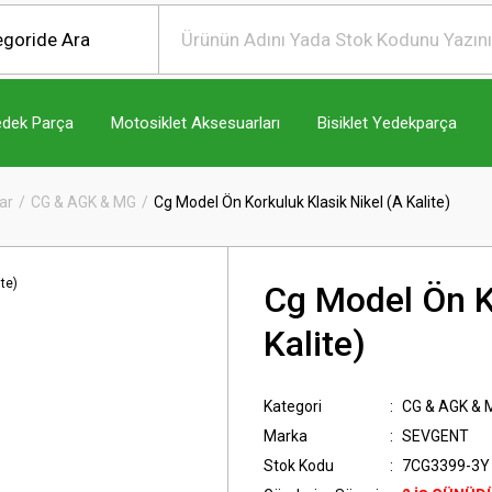
edek Parça
Motosiklet Aksesuarları
Bisiklet Yedekparça
ar
CG & AGK & MG
Cg Model Ön Korkuluk Klasik Nikel (A Kalite)
Cg Model Ön Ko
Kalite)
Kategori
CG & AGK & 
Marka
SEVGENT
Stok Kodu
7CG3399-3Y