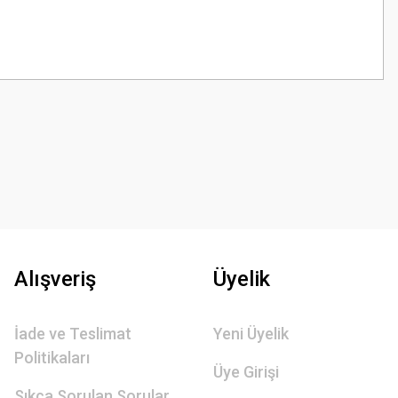
z.
Alışveriş
Üyelik
İade ve Teslimat
Yeni Üyelik
Politikaları
Üye Girişi
Sıkça Sorulan Sorular