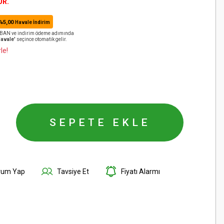
ÜR.
%5,00
Havale İndirim
️ IBAN ve indirim ödeme adımında
Havale'
seçince otomatik gelir.
le!
SEPETE EKLE
rum Yap
Tavsiye Et
Fiyatı Alarmı