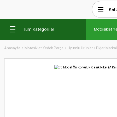
Tüm Kategoriler
Motosiklet Y
Anasayfa
Motosiklet Yedek Parça
Uyumlu Ürünler / Diğer Markal