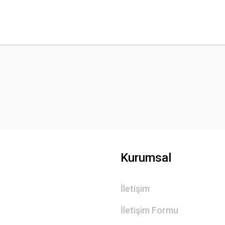
 yetersiz gördüğünüz noktaları öneri formunu kullanarak tarafımıza iletebilirsini
Bu ürüne ilk yorumu siz yapın!
Yorum Yaz
Kurumsal
İletişim
Gönder
İletişim Formu