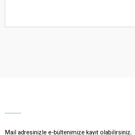
Bu ürünün fiyat bilgisi, resim, ürün açıklamalarında ve diğer konularda
Görüş ve önerileriniz için teşekkür ederiz.
Ürün resmi kalitesiz, bozuk veya görüntülenemiyor.
Ürün açıklamasında eksik bilgiler bulunuyor.
Ürün bilgilerinde hatalar bulunuyor.
Ürün fiyatı diğer sitelerden daha pahalı.
Bu ürüne benzer farklı alternatifler olmalı.
Mail adresinizle e-bültenimize kayıt olabilirsiniz.