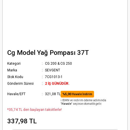
Cg Model Yağ Pompası 37T
Kategori
CG 200 & CG 250
Marka
SEVGENT
Stok Kodu
7CG1013-1
Gönderim Süresi
2 İŞ GÜNÜDÜR.
Havale/EFT
321,08 TL
%5,00
Havale İndirim
ℹ️ IBAN ve indirim ödeme adımında
'Havale'
seçince otomatik gelir.
*35,74 TL den başlayan taksitlerle!
337,98 TL