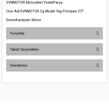
SVNMOTOR Motosiklet YedekParça
Ürün Adi:SVNMOTOR Cg Model Yag Pompasi 37T
SevenKardesler Motor
Yorumlar
Taksit Seçenekleri
Bu ürüne ilk yorumu siz yapın!
Önerileriniz
Yorum Yaz
Bu ürünün fiyat bilgisi, resim, ürün açıklamalarında ve diğer konularda
yetersiz gördüğünüz noktaları öneri formunu kullanarak tarafımıza
iletebilirsiniz.
Görüş ve önerileriniz için teşekkür ederiz.
Ürün resmi kalitesiz, bozuk veya görüntülenemiyor.