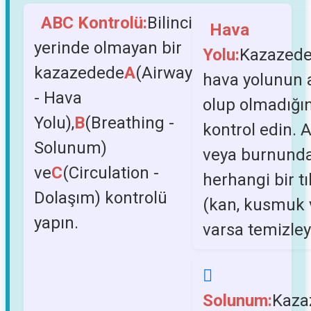
ABC Kontrolü:
Bilinci
Hava
yerinde olmayan bir
Yolu:
Kazazede
kazazedede
A
(Airway
hava yolunun 
- Hava
olup olmadığın
Yolu),
B
(Breathing -
kontrol edin. 
Solunum)
veya burnund
ve
C
(Circulation -
herhangi bir tı
Dolaşım) kontrolü
(kan, kusmuk 
yapın.
varsa temizley
Solunum:
Kaza