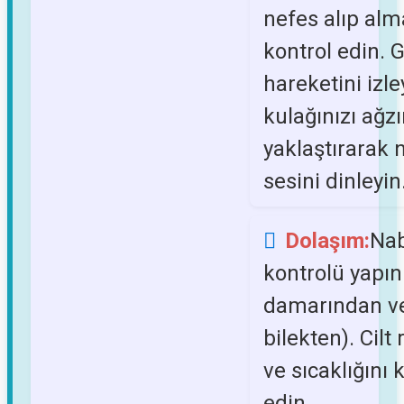
nefes alıp alm
kontrol edin. 
hareketini izle
kulağınızı ağz
yaklaştırarak 
sesini dinleyin
Dolaşım:
Nab
kontrolü yapın
damarından v
bilekten). Cilt 
ve sıcaklığını 
edin.