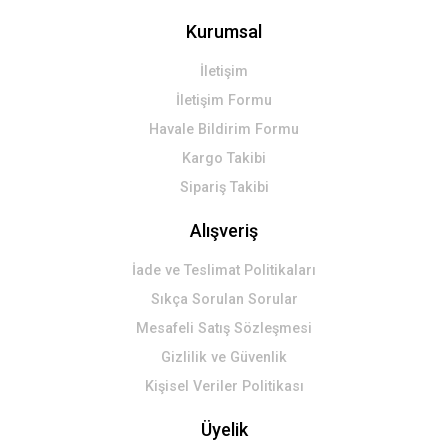
Kurumsal
İletişim
İletişim Formu
Havale Bildirim Formu
Kargo Takibi
Sipariş Takibi
Alışveriş
İade ve Teslimat Politikaları
Sıkça Sorulan Sorular
Mesafeli Satış Sözleşmesi
Gizlilik ve Güvenlik
Kişisel Veriler Politikası
Üyelik