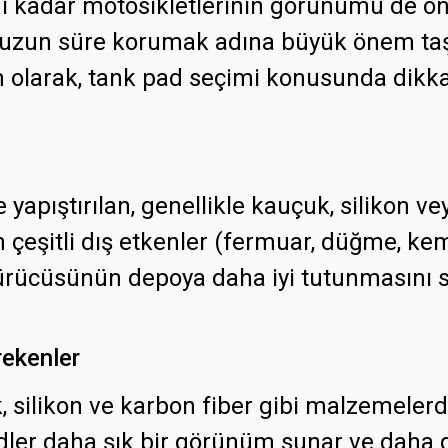
mi kadar motosikletlerinin görünümü de ön
i uzun süre korumak adına büyük önem taş
m olarak, tank pad seçimi konusunda dikka
yapıştırılan, genellikle kauçuk, silikon v
 çeşitli dış etkenler (fermuar, düğme, kem
ürücüsünün depoya daha iyi tutunmasını 
rekenler
 silikon ve karbon fiber gibi malzemelerd
ler daha şık bir görünüm sunar ve daha da