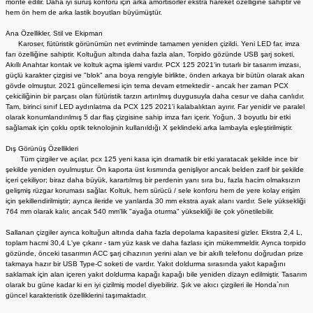
monte edilir. Daha iyi sürüş konforu için arka amortisörler ekstra hareket özelliğine sahiptir ve
hem ön hem de arka lastik boyutları büyümüştür.
Ana Özellikler, Stil ve Ekipman
Karoser, fütüristik görünümün net evriminde tamamen yeniden çizildi. Yeni LED far, imza
farı özelliğine sahiptir. Koltuğun altında daha fazla alan, Torpido gözünde USB şarj soketi,
Akıllı Anahtar kontak ve koltuk açma işlemi vardır. PCX 125 2021'in tutarlı bir tasarım imzası,
güçlü karakter çizgisi ve "blok" ana boya rengiyle birlikte, önden arkaya bir bütün olarak akan
gövde olmuştur. 2021 güncellemesi için tema devam etmektedir - ancak her zaman PCX
çekiciliğinin bir parçası olan fütüristik tarzın artırılmış duygusuyla daha cesur ve daha canlıdır.
Tam, birinci sınıf LED aydınlatma da PCX 125 2021'i kalabalıktan ayırır. Far yenidir ve paralel
olarak konumlandırılmış 5 dar flaş çizgisine sahip imza farı içerir. Yoğun, 3 boyutlu bir etki
sağlamak için çoklu optik teknolojinin kullanıldığı X şeklindeki arka lambayla eşleştirilmiştir.
Dış Görünüş Özellikleri
Tüm çizgiler ve açılar, pcx 125 yeni kasa için dramatik bir etki yaratacak şekilde ince bir
şekilde yeniden oyulmuştur. Ön kaporta üst kısmında genişliyor ancak belden zarif bir şekilde
içeri çekiliyor; biraz daha büyük, karartılmış bir perdenin yanı sıra bu, fazla hacim olmaksızın
gelişmiş rüzgar koruması sağlar. Koltuk, hem sürücü / sele konforu hem de yere kolay erişim
için şekillendirilmiştir; ayrıca ileride ve yanlarda 30 mm ekstra ayak alanı vardır. Sele yüksekliği
764 mm olarak kalır, ancak 540 mm'lik "ayağa oturma" yüksekliği ile çok yönetilebilir.
Sallanan çizgiler ayrıca koltuğun altında daha fazla depolama kapasitesi gizler. Ekstra 2,4 L,
toplam hacmi 30,4 L'ye çıkarır - tam yüz kask ve daha fazlası için mükemmeldir. Ayrıca torpido
gözünde, önceki tasarımın ACC şarj cihazının yerini alan ve bir akıllı telefonu doğrudan prize
takmaya hazır bir USB Type-C soketi de vardır. Yakıt doldurma sırasında yakıt kapağını
saklamak için alan içeren yakıt doldurma kapağı kapağı bile yeniden dizayn edilmiştir. Tasarım
olarak bu güne kadar ki en iyi çizilmiş model diyebiliriz. Şık ve akıcı çizgileri ile Honda`nın
güncel karakteristik özelliklerini taşımaktadır.