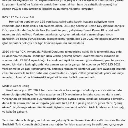
tarafından sağlanan bir "X" Kişisel Rahatlık (dolayısıyla PCX) seviyesidir. Unutmamak gerekir
ki, paranın karşılığını fazlasıyla almak (hem satın alırken hem de sahiplik süresince) her
zaman PCX’in popülaritesinin temelini oluşturmaya yardımcı olmuştur.
PCX 125 Yeni Kasa Stili
Honda’nın popüler pcx 125 yeni kasa stilini daha keskin hatlarla geliştiriyor. Aynı
zamanda daha fazla koltuk altı saklama alanı, USB şarj soketi ve Smart Key işlemine sahiptir.
Güç, şimdi Honda Seçilebilir Tork Kontrolü ile yeni, geliştirilmiş Smart Power Plus dört valfli
motordan elde ediliyor. Yeniden tasarlanan çerçeve, arkada daha uzun süspansiyon
hareketini ve daha büyük boyutlu lastikleri içerir. Honda pcx 125 2021 motosiklet severler için
iştah kabartıcı pek çok özelliğin kombinasyonunu sunmaktadır.
2010 yılında PCX, Avrupa'da Rölanti Durdurma teknolojisine sahip ilk iki tekerlekli araç oldu;
iki yıl sonra Avrupa'da Honda’nın ultra verimli gelişmiş Smart Power motorunu kullanan ilk
scooter oldu. EURO4 uyumluluğu kazandı ve büyük bir tasarım güncellemesi, yeni bir şasi ve
motoru için daha fazla güç aldı. Her zaman zamanla yarışan bir scooter ve PCX 125 2021,
yeni bir motor ve şasi kombinasyonu, artırılmış rahatlık ve konforun yanı sıra avangart tarzının
cesur bir evrimi ile bir kez daha öne çıkarmaktadır - hepsi PCX'in yakınlardaki yerini korumayı
amaçladı. Avrupa'nın iki tekerlekli seyahatinin atan kalbi konumundadır.
Modele Genel Bakış
Yeni Honda pcx 125 2021 benzersiz kendine has varlığını sürdürüyor ancak stilinin daha
olgun olduğu görülüyor. Yeniden tasarlanan LED aydınlatma ile daha cesur ve daha canlı,
yuvarlanan bir fark ifadesi bulunmaktadır. Üstyapı ayrıca ekstra koltuk altı saklama bölmesini,
daha fazla zemin alanını ve torpido gözünde bir USB C Tipi şarj cihazını gizler. Yeni, "geniş
ekran" bir gösterge ekranı tüm önemli bilgileri sunar ve Honda'nın Akıllı Anahtarı artık kontağı
ve koltuğu çalıştırır.
Yeni olan, daha fazla güç ve tork sunan gelişmiş Smart Power Plus dört valfli motor ve Honda
Seçilebilir Tork Kontrolü sürücülerin avantajıdır. Yeniden tasarlanmış bir çelik boru çerçeveye