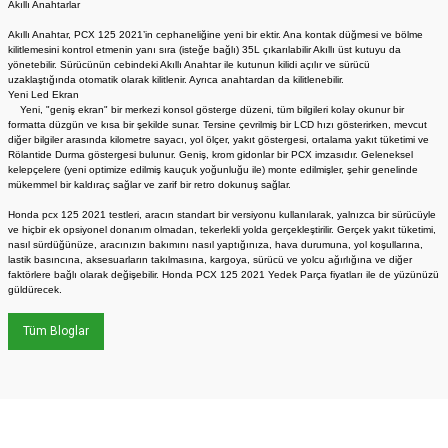
Akıllı Anahtarlar
Akıllı Anahtar, PCX 125 2021’in cephaneliğine yeni bir ektir. Ana kontak düğmesi ve bölme
kilitlemesini kontrol etmenin yanı sıra (isteğe bağlı) 35L çıkarılabilir Akıllı üst kutuyu da
yönetebilir. Sürücünün cebindeki Akıllı Anahtar ile kutunun kilidi açılır ve sürücü
uzaklaştığında otomatik olarak kilitlenir. Ayrıca anahtardan da kilitlenebilir.
Yeni Led Ekran
Yeni, "geniş ekran" bir merkezi konsol gösterge düzeni, tüm bilgileri kolay okunur bir
formatta düzgün ve kısa bir şekilde sunar. Tersine çevrilmiş bir LCD hızı gösterirken, mevcut
diğer bilgiler arasında kilometre sayacı, yol ölçer, yakıt göstergesi, ortalama yakıt tüketimi ve
Rölantide Durma göstergesi bulunur. Geniş, krom gidonlar bir PCX imzasıdır. Geleneksel
kelepçelere (yeni optimize edilmiş kauçuk yoğunluğu ile) monte edilmişler, şehir genelinde
mükemmel bir kaldıraç sağlar ve zarif bir retro dokunuş sağlar.
Honda pcx 125 2021 testleri, aracın standart bir versiyonu kullanılarak, yalnızca bir sürücüyle
ve hiçbir ek opsiyonel donanım olmadan, tekerlekli yolda gerçekleştirilir. Gerçek yakıt tüketimi,
nasıl sürdüğünüze, aracınızın bakımını nasıl yaptığınıza, hava durumuna, yol koşullarına,
lastik basıncına, aksesuarların takılmasına, kargoya, sürücü ve yolcu ağırlığına ve diğer
faktörlere bağlı olarak değişebilir. Honda PCX 125 2021 Yedek Parça fiyatları ile de yüzünüzü
güldürecek.
Tüm Bloglar