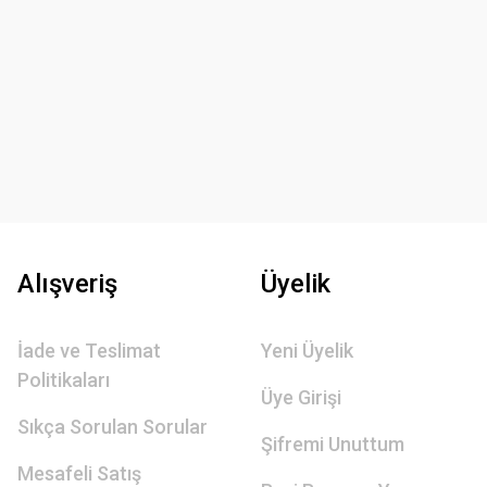
Alışveriş
Üyelik
İade ve Teslimat
Yeni Üyelik
Politikaları
Üye Girişi
Sıkça Sorulan Sorular
Şifremi Unuttum
Mesafeli Satış