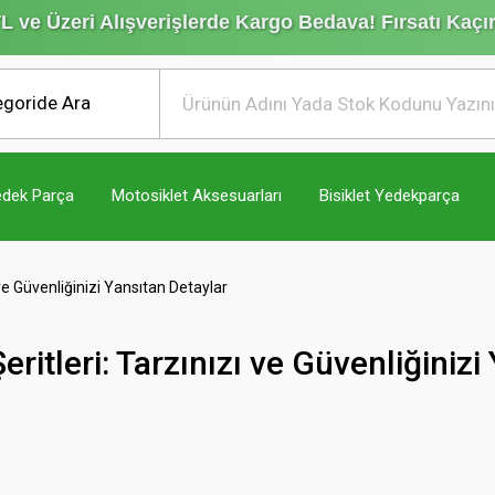
L ve Üzeri Alışverişlerde Kargo Bedava!
Fırsatı Kaçı
edek Parça
Motosiklet Aksesuarları
Bisiklet Yedekparça
 ve Güvenliğinizi Yansıtan Detaylar
eritleri: Tarzınızı ve Güvenliğinizi