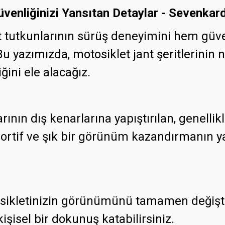
Güvenliğinizi Yansıtan Detaylar - Sevenka
 tutkunlarının sürüş deneyimini hem güve
yazımızda, motosiklet jant şeritlerinin n
ini ele alacağız.
arının dış kenarlarına yapıştırılan, genellikl
e sportif ve şık bir görünüm kazandırmanın 
osikletinizin görünümünü tamamen değiştir
kişisel bir dokunuş katabilirsiniz.