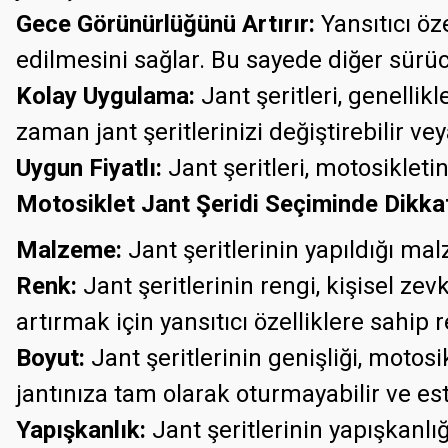
Gece Görünürlüğünü Artırır:
Yansıtıcı öz
edilmesini sağlar. Bu sayede diğer sürücü
Kolay Uygulama:
Jant şeritleri, genellikl
zaman jant şeritlerinizi değiştirebilir vey
Uygun Fiyatlı:
Jant şeritleri, motosikletin
Motosiklet Jant Şeridi Seçiminde Dikka
Malzeme:
Jant şeritlerinin yapıldığı m
Renk:
Jant şeritlerinin rengi, kişisel ze
artırmak için yansıtıcı özelliklere sahip r
Boyut:
Jant şeritlerinin genişliği, motosi
jantınıza tam olarak oturmayabilir ve es
Yapışkanlık:
Jant şeritlerinin yapışkanlı