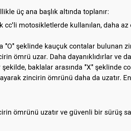
likle üç ana başlık altında toplanır:
 cc'li motosikletlerde kullanılan, daha az
da "O" şeklinde kauçuk contalar bulunan zi
rin ömrü uzar. Daha dayanıklıdırlar ve da
 şekilde, baklalar arasında "X" şeklinde co
layarak zincirin ömrünü daha da uzatır. E
ncirin ömrünü uzatır ve güvenli bir sürüş s