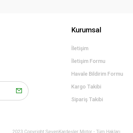
Kurumsal
İletişim
İletişim Formu
Havale Bildirim Formu
Kargo Takibi
Sipariş Takibi
2023 Copyright SevenKardeşler Motor - Tüm Hakları