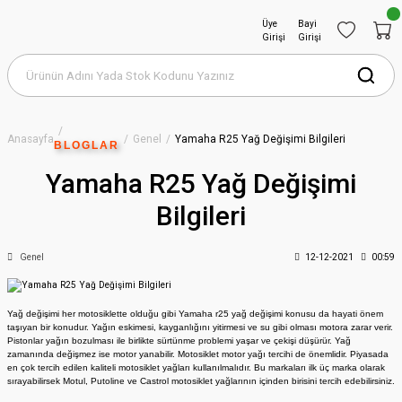
Üye
Bayi
Girişi
Girişi
Anasayfa
Genel
Yamaha R25 Yağ Değişimi Bilgileri
BLOGLAR
Yamaha R25 Yağ Değişimi
Bilgileri
Genel
12-12-2021
00:59
Yağ değişimi her motosiklette olduğu gibi Yamaha r25 yağ değişimi konusu da hayati önem
taşıyan bir konudur. Yağın eskimesi, kayganlığını yitirmesi ve su gibi olması motora zarar verir.
Pistonlar yağın bozulması ile birlikte sürtünme problemi yaşar ve çekişi düşürür. Yağ
zamanında değişmez ise motor yanabilir. Motosiklet motor yağı tercihi de önemlidir. Piyasada
en çok tercih edilen kaliteli motosiklet yağları kullanılmalıdır. Bu markaları ilk üç marka olarak
sırayabilirsek Motul, Putoline ve Castrol motosiklet yağlarının içinden birisini tercih edebilirsiniz.