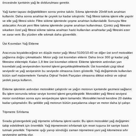
öncesinde içerisinin yağ ile doldurulması gerekir.
Yağ karter tapası değiştirildikten sonra yerine takılır. Sıkma işleminde 20nM tork anahtarı
kullanılır. Daha sonra anahtar ile çeyrek tur kadar sıkıştırılır. Yağ filtresi takma işlemi elle yapılır
ve elle yağ filtresi sıkılır. Filtre sökme işleminde çeşme anahtarı kullanılabilir. Sonuçta filtre
atılacaktır. Ancak yeni filtre takma işleminde çeşme anahtarı kullanılmaz. Çünkü yağ filtresini
sıkarken özel yağ filtresi sökme takma anahtarı harici kullanılan anahtarlar yağ filtresini ezer
ve zarar verir. Bu yüzden elle sıkmak daha güvenlidir.
Üst Kısımdan Yağ Ekleme
Aracınıza koyabileceğiniz en düşük motor yağı Motul 5100/10-40 ve diğer üst sınıf motosiklet
yağlarına doğru çıkmaktadır. Motor yağı üst kısımdan eklenir. Daha önce 300 gr kadar yağ
filtresine eklemiştir. Kalan 1,8 litre üst kısımdan eklenir. Ekleme işleminin ardından yan
kısımdaki yağ seviyesinden kontrol işlemi gerçekleştirilmektedir. Üst kısımdaki çizgi ideal
seviyedir ve yağ seviyesinin bu seviyede olmasına özen gösterilir. Yağ değişiminde kullanılan
bütün sarf malzemelerin Yamaha Orjinal Yedek Parçaları olmasına dikkat ediniz ve orjinal
yedek parça kullanın.
Ekleme işleminin ardından motosiklet çalıştırılır ve yağın motorun içerisinde gezmesi sağlanır.
Bu işlem sonunda tekrar seviye kontrol işlemi gerçekleştirilir. Motosiklet yağ filtresi seviyesi
motor ısındıktan sonra aynı seviyedeyse işlem tamamdır. Motosiklet kendi kendine 20 dakika
kadar çalışmalıdır. Bu şekilde yağ motorun bütün parçalarına ulaşır ve motor daha iyi çalışır.
Tripmetre Sıfırlama
Sırada göstergedeki yağ tripmetre sıfırlama işlemi vardır. Bu işlem motosiklet yağ değişimini
takip edebilmek için önemlidir. Yağ tripmetresini sıfırlamak için reset tuşuna bir saniye basılı
tutmak yeterlidir. Tripmetre ışığı yanıp söndüğü zaman tripmetresi yani yağ kilometresi sıfır
seviyesine gelmiş olur.