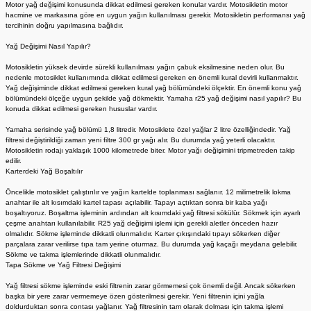
Motor yağ değişimi konusunda dikkat edilmesi gereken konular vardır. Motosikletin motor
hacmine ve markasına göre en uygun yağın kullanılması gerekir. Motosikletin performansı yağ
tercihinin doğru yapılmasına bağlıdır.
Yağ Değişimi Nasıl Yapılır?
Motosikletin yüksek devirde sürekli kullanılması yağın çabuk eksilmesine neden olur. Bu
nedenle motosiklet kullanımında dikkat edilmesi gereken en önemli kural devirli kullanmaktır.
Yağ değişiminde dikkat edilmesi gereken kural yağ bölümündeki ölçektir. En önemli konu yağ
bölümündeki ölçeğe uygun şekilde yağ dökmektir. Yamaha r25 yağ değişimi nasıl yapılır? Bu
konuda dikkat edilmesi gereken hususlar vardır.
Yamaha serisinde yağ bölümü 1,8 litredir. Motosiklete özel yağlar 2 litre özelliğindedir. Yağ
filtresi değiştirildiği zaman yeni filtre 300 gr yağı alır. Bu durumda yağ yeterli olacaktır.
Motosikletin rodajı yaklaşık 1000 kilometrede biter. Motor yağı değişimini tripmetreden takip
edilir.
Karterdeki Yağ Boşaltılır
Öncelikle motosiklet çalıştırılır ve yağın kartelde toplanması sağlanır. 12 milimetrelik lokma
anahtar ile alt kısımdaki kartel tapası açılabilir. Tapayı açtıktan sonra bir kaba yağı
boşaltıyoruz. Boşaltma işleminin ardından alt kısımdaki yağ filtresi sökülür. Sökmek için ayarlı
çeşme anahtarı kullanılabilir. R25 yağ değişimi işlemi için gerekli aletler önceden hazır
olmalıdır. Sökme işleminde dikkatli olunmalıdır. Karter çıkışındaki tıpayı sökerken diğer
parçalara zarar verilirse tıpa tam yerine oturmaz. Bu durumda yağ kaçağı meydana gelebilir.
Sökme ve takma işlemlerinde dikkatli olunmalıdır.
Tapa Sökme ve Yağ Filtresi Değişimi
Yağ filtresi sökme işleminde eski filtrenin zarar görmemesi çok önemli değil. Ancak sökerken
başka bir yere zarar vermemeye özen gösterilmesi gerekir. Yeni filtrenin içini yağla
doldurduktan sonra contası yağlanır. Yağ filtresinin tam olarak dolması için takma işlemi