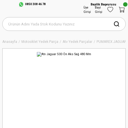
0850 308 46 78
Bayilik Başvurusu
Üye
Bayi
Girişi
Girişi
Anasayfa
Motosiklet Yedek Parça
Atv Yedek Parçalar
PUMAREX JAGUAR 