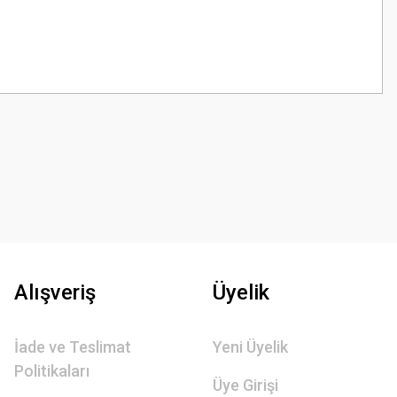
z.
Alışveriş
Üyelik
İade ve Teslimat
Yeni Üyelik
Politikaları
Üye Girişi