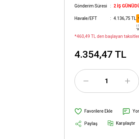
Gönderim Süresi
2 İŞ GÜNÜD
Havale/EFT
4.136,75 TL
ℹ
'
*460,49 TL den başlayan taksitler
4.354,47 TL
Yo
Karşılaştır
Paylaş