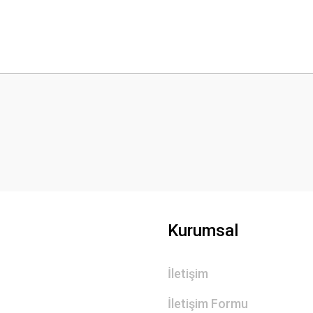
 yetersiz gördüğünüz noktaları öneri formunu kullanarak tarafımıza iletebilirsini
Bu ürüne ilk yorumu siz yapın!
Yorum Yaz
Kurumsal
İletişim
Gönder
İletişim Formu