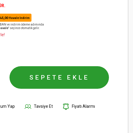
ÜR.
%5,00
Havale İndirim
️ IBAN ve indirim ödeme adımında
Havale'
seçince otomatik gelir.
le!
SEPETE EKLE
rum Yap
Tavsiye Et
Fiyatı Alarmı