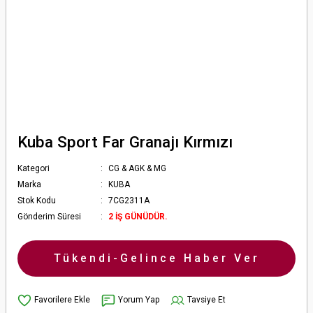
Kuba Sport Far Granajı Kırmızı
Kategori
CG & AGK & MG
Marka
KUBA
Stok Kodu
7CG2311A
Gönderim Süresi
2 İŞ GÜNÜDÜR.
Tükendi-Gelince Haber Ver
Yorum Yap
Tavsiye Et