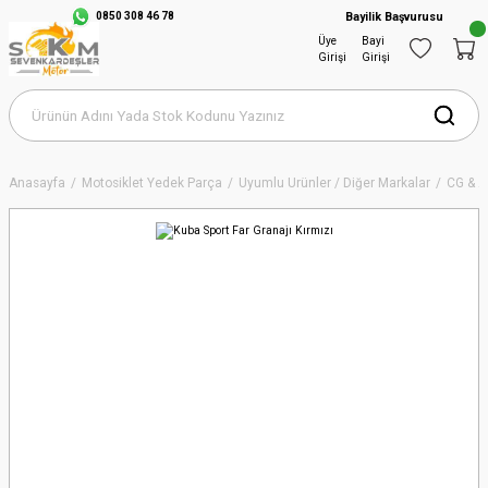
0850 308 46 78
Bayilik Başvurusu
Üye
Bayi
Girişi
Girişi
Anasayfa
Motosiklet Yedek Parça
Uyumlu Ürünler / Diğer Markalar
CG & 