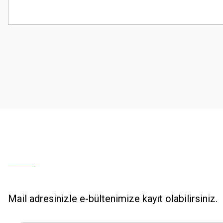
Bu ürünün fiyat bilgisi, resim, ürün açıklamalarında ve diğer konularda
Görüş ve önerileriniz için teşekkür ederiz.
Ürün resmi kalitesiz, bozuk veya görüntülenemiyor.
Ürün açıklamasında eksik bilgiler bulunuyor.
Ürün bilgilerinde hatalar bulunuyor.
Ürün fiyatı diğer sitelerden daha pahalı.
Bu ürüne benzer farklı alternatifler olmalı.
Mail adresinizle e-bültenimize kayıt olabilirsiniz.