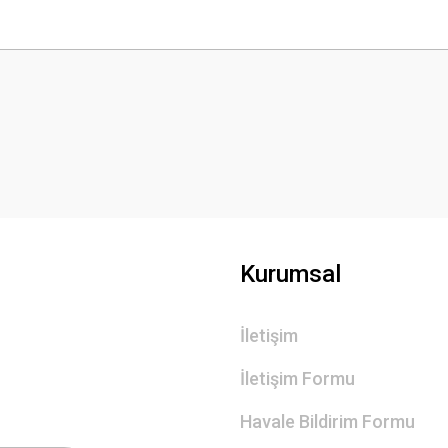
 yetersiz gördüğünüz noktaları öneri formunu kullanarak tarafımıza iletebilirsini
Bu ürüne ilk yorumu siz yapın!
Yorum Yaz
Kurumsal
İletişim
Gönder
İletişim Formu
Havale Bildirim Formu