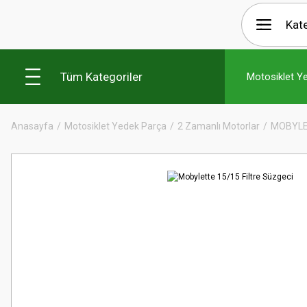
Tüm Kategoriler
Motosiklet Y
Anasayfa
Motosiklet Yedek Parça
2 Zamanlı Motorlar
MOBYL