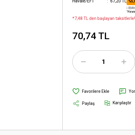
Havale/EFT
67,20 TL
%5,
ℹ️ IB
'Hava
*7,48 TL den başlayan taksitlerle!
70,74 TL
Yo
Karşılaştır
Paylaş