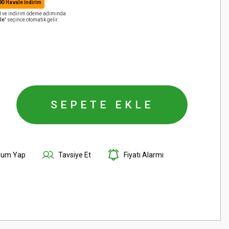
00
Havale İndirim
AN ve indirim ödeme adımında
le'
seçince otomatik gelir.
SEPETE EKLE
rum Yap
Tavsiye Et
Fiyatı Alarmı