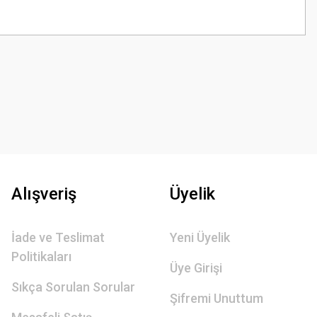
z.
Alışveriş
Üyelik
İade ve Teslimat
Yeni Üyelik
Politikaları
Üye Girişi
Sıkça Sorulan Sorular
Şifremi Unuttum