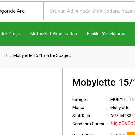
edek Parça
Motosiklet Aksesuarları
Bisiklet Yedekparça
ETTE
Mobylette 15/15 Filtre Süzgeci
Mobylette 15/1
Kategori
MOBYLETTE
Marka
Mobylette
Stok Kodu
ARZ-MP335
Gönderim Süresi
2 İŞ GÜNÜD