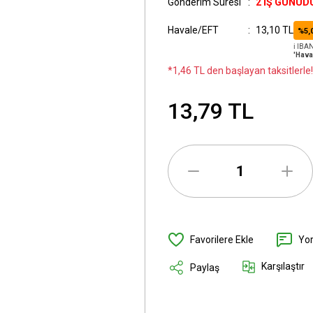
Gönderim Süresi
2 İŞ GÜNÜD
Havale/EFT
13,10 TL
%5,
ℹ️ IB
'Hava
*1,46 TL den başlayan taksitlerle!
13,79 TL
Yo
Karşılaştır
Paylaş