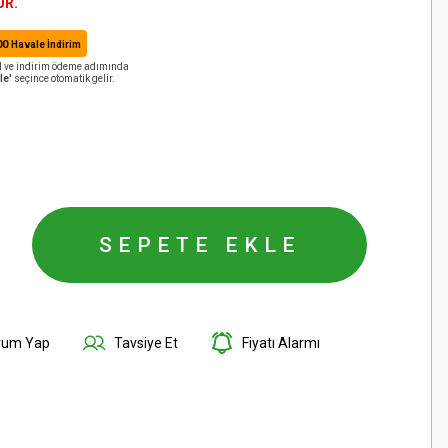
ÜR.
00
Havale İndirim
AN ve indirim ödeme adımında
le'
seçince otomatik gelir.
SEPETE EKLE
rum Yap
Tavsiye Et
Fiyatı Alarmı