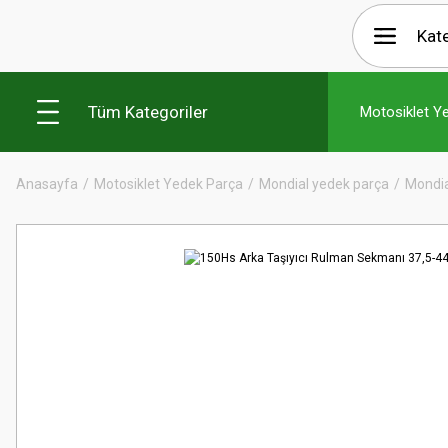
Tüm Kategoriler
Motosiklet Y
Anasayfa
Motosiklet Yedek Parça
Mondial yedek parça
Mondia