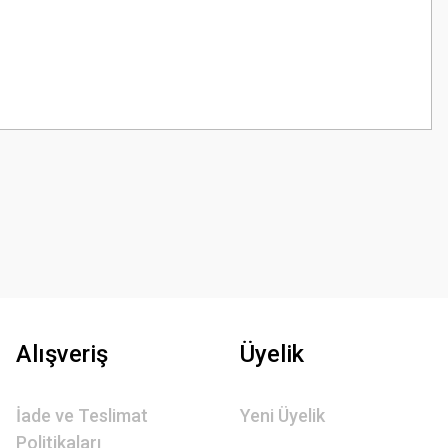
z.
Alışveriş
Üyelik
İade ve Teslimat
Yeni Üyelik
Politikaları