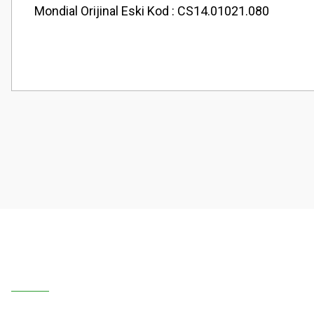
Mondial Orijinal Eski Kod : CS14.01021.080
Bu ürünün fiyat bilgisi, resim, ürün açıklamalarında ve diğer konularda
Görüş ve önerileriniz için teşekkür ederiz.
Ürün resmi kalitesiz, bozuk veya görüntülenemiyor.
Ürün açıklamasında eksik bilgiler bulunuyor.
Ürün bilgilerinde hatalar bulunuyor.
Ürün fiyatı diğer sitelerden daha pahalı.
Bu ürüne benzer farklı alternatifler olmalı.