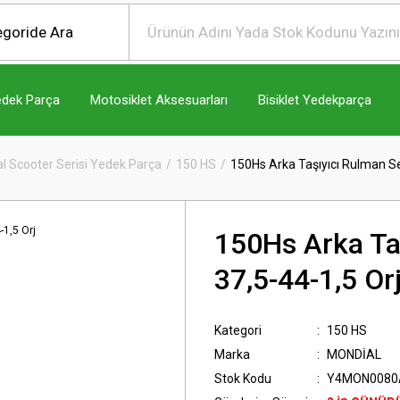
edek Parça
Motosiklet Aksesuarları
Bisiklet Yedekparça
l Scooter Serisi Yedek Parça
150 HS
150Hs Arka Taşıyıcı Rulman S
150Hs Arka Ta
37,5-44-1,5 Or
Kategori
150 HS
Marka
MONDİAL
Stok Kodu
Y4MON0080