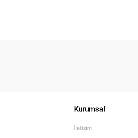
 yetersiz gördüğünüz noktaları öneri formunu kullanarak tarafımıza iletebilirsini
Bu ürüne ilk yorumu siz yapın!
Yorum Yaz
Kurumsal
İletişim
Gönder