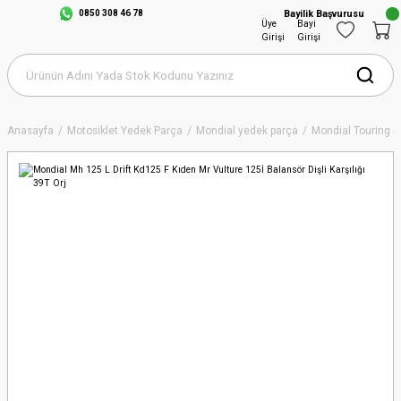
0850 308 46 78
Bayilik Başvurusu
Üye
Bayi
Girişi
Girişi
Anasayfa
Motosiklet Yedek Parça
Mondial yedek parça
Mondial Touring S