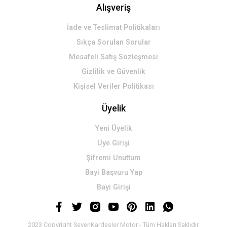
Alışveriş
İade ve Teslimat Politikaları
Sıkça Sorulan Sorular
Mesafeli Satış Sözleşmesi
Gizlilik ve Güvenlik
Kişisel Veriler Politikası
Üyelik
Yeni Üyelik
Üye Girişi
Şifremi Unuttum
Bayi Başvuru Yap
Bayi Girişi
2023 Copyright SevenKardeşler Motor - Tüm Hakları Saklıdır.