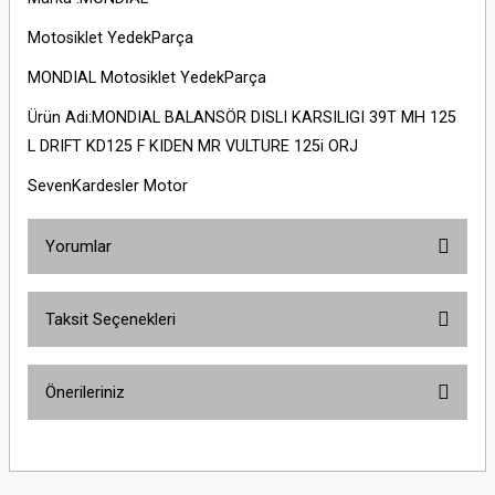
Motosiklet YedekParça
MONDIAL Motosiklet YedekParça
Ürün Adi:MONDIAL BALANSÖR DISLI KARSILIGI 39T MH 125
L DRIFT KD125 F KIDEN MR VULTURE 125i ORJ
SevenKardesler Motor
Yorumlar
Taksit Seçenekleri
Bu ürüne ilk yorumu siz yapın!
Önerileriniz
Yorum Yaz
Bu ürünün fiyat bilgisi, resim, ürün açıklamalarında ve diğer konularda
yetersiz gördüğünüz noktaları öneri formunu kullanarak tarafımıza
iletebilirsiniz.