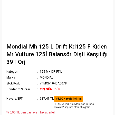
Mondial Mh 125 L Drift Kd125 F Kıden
Mr Vulture 125İ Balansör Dişli Karşılığı
39T Orj
Kategori
125 MH DRİFT L
Marka
MONDİAL
Stok Kodu
Y4MON1045A0078
Gönderim Süresi
2 İŞ GÜNÜDÜR.
Havale/EFT
637,41 TL
%5,00
Havale İndirim
ℹ️ IBAN ve indirim ödeme adımında
'Havale'
seçince otomatik gelir.
*70,95 TL den başlayan taksitlerle!