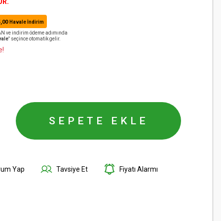
ÜR.
,00
Havale İndirim
BAN ve indirim ödeme adımında
ale'
seçince otomatik gelir.
e!
SEPETE EKLE
rum Yap
Tavsiye Et
Fiyatı Alarmı