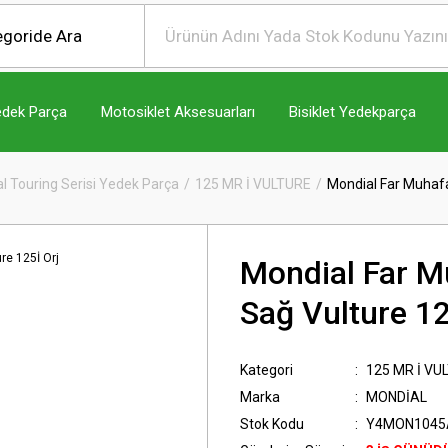
edek Parça
Motosiklet Aksesuarları
Bisiklet Yedekparça
l Touring Serisi Yedek Parça
125 MR İ VULTURE
Mondial Far Muhafa
Mondial Far M
Sağ Vulture 12
Kategori
125 MR İ VU
Marka
MONDİAL
Stok Kodu
Y4MON1045