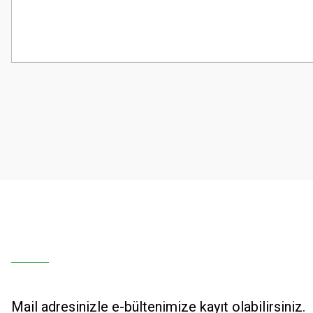
Bu ürünün fiyat bilgisi, resim, ürün açıklamalarında ve diğer konularda
Görüş ve önerileriniz için teşekkür ederiz.
Ürün resmi kalitesiz, bozuk veya görüntülenemiyor.
Ürün açıklamasında eksik bilgiler bulunuyor.
Ürün bilgilerinde hatalar bulunuyor.
Ürün fiyatı diğer sitelerden daha pahalı.
Bu ürüne benzer farklı alternatifler olmalı.
Mail adresinizle e-bültenimize kayıt olabilirsiniz.