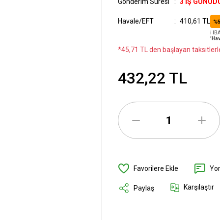
Gönderim Süresi
3 İŞ GÜNÜD
Havale/EFT
410,61 TL
%5
ℹ️ I
'Hav
*45,71 TL den başlayan taksitlerl
432,22 TL
Yo
Karşılaştır
Paylaş