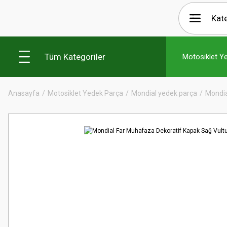
Tüm Kategoriler
Motosiklet Y
Anasayfa
Motosiklet Yedek Parça
Mondial yedek parça
Mondia