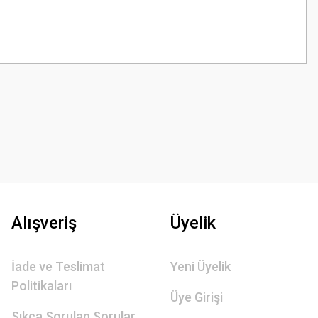
z.
Alışveriş
Üyelik
İade ve Teslimat
Yeni Üyelik
Politikaları
Üye Girişi
Sıkça Sorulan Sorular