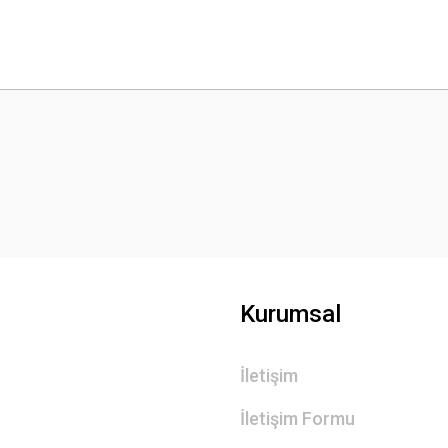
 yetersiz gördüğünüz noktaları öneri formunu kullanarak tarafımıza iletebilirsini
Bu ürüne ilk yorumu siz yapın!
Yorum Yaz
Kurumsal
İletişim
Gönder
İletişim Formu