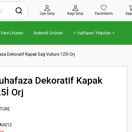
Üye Girişi
Bayi Girişi
Favorilerim
Sep
Yeni Ürünler
İndirimli Ürünler
⭐ Haftanın Yıldızları ⭐
za Dekoratif Kapak Sağ Vulture 125İ Orj
uhafaza Dekoratif Kapak
5İ Orj
LTURE
A0012