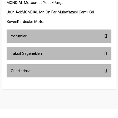
MONDIAL Motosiklet YedekParça
Ürün Adi:MONDIAL Mh Ön Far Muhafazasi Camli Gri
SevenKardesler Motor
Yorumlar
Taksit Seçenekleri
Bu ürüne ilk yorumu siz yapın!
Önerileriniz
Yorum Yaz
Bu ürünün fiyat bilgisi, resim, ürün açıklamalarında ve diğer konularda
yetersiz gördüğünüz noktaları öneri formunu kullanarak tarafımıza
iletebilirsiniz.
Görüş ve önerileriniz için teşekkür ederiz.
Ürün resmi kalitesiz, bozuk veya görüntülenemiyor.