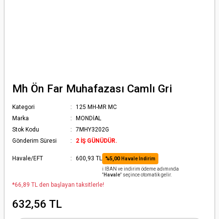
Mh Ön Far Muhafazası Camlı Gri
Kategori
125 MH-MR MC
Marka
MONDİAL
Stok Kodu
7MHY3202G
Gönderim Süresi
2 İŞ GÜNÜDÜR.
Havale/EFT
600,93 TL
%5,00
Havale İndirim
ℹ️ IBAN ve indirim ödeme adımında
'Havale'
seçince otomatik gelir.
*66,89 TL den başlayan taksitlerle!
632,56 TL