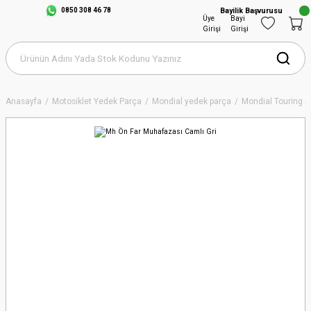
0850 308 46 78
Bayilik Başvurusu
Üye
Bayi
Girişi
Girişi
Anasayfa
Motosiklet Yedek Parça
Mondial yedek parça
Mondial Touring S