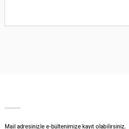
Bu ürünün fiyat bilgisi, resim, ürün açıklamalarında ve diğer konularda
Görüş ve önerileriniz için teşekkür ederiz.
Ürün resmi kalitesiz, bozuk veya görüntülenemiyor.
Ürün açıklamasında eksik bilgiler bulunuyor.
Ürün bilgilerinde hatalar bulunuyor.
Ürün fiyatı diğer sitelerden daha pahalı.
Bu ürüne benzer farklı alternatifler olmalı.
Mail adresinizle e-bültenimize kayıt olabilirsiniz.