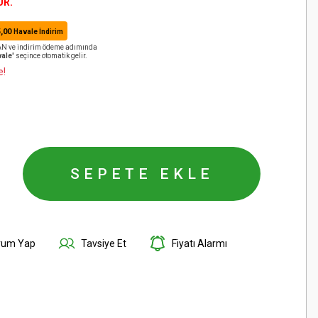
ÜR.
,00
Havale İndirim
BAN ve indirim ödeme adımında
ale'
seçince otomatik gelir.
e!
SEPETE EKLE
rum Yap
Tavsiye Et
Fiyatı Alarmı