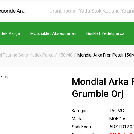
edek Parça
Motosiklet Aksesuarları
Bisiklet Yedekparça
l Touring Serisi Yedek Parça
150 MC
Mondial Arka Fren Petalı 150
Mondial Arka 
Grumble Orj
Kategori
150 MC
Marka
MONDİAL
Stok Kodu
ARZ-FR12.0