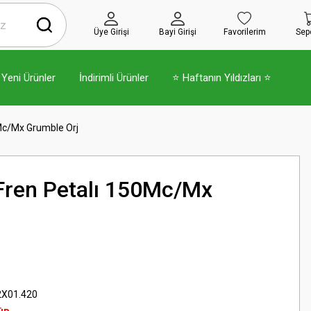
Üye Girişi
Bayi Girişi
Favorilerim
Sep
Yeni Ürünler
İndirimli Ürünler
⭐ Haftanın Yıldızları ⭐
Mc/Mx Grumble Orj
Fren Petalı 150Mc/Mx
2X01.420