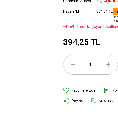
Gönderim Süresi
2 İŞ GÜNÜD
Havale/EFT
374,54 TL
%5
ℹ️ I
'Hav
*41,69 TL den başlayan taksitlerl
394,25 TL
Yo
Karşılaştır
Paylaş