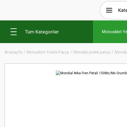
Tüm Kategoriler
Motosiklet Y
Anasayfa
Motosiklet Yedek Parça
Mondial yedek parça
Mondia