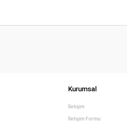
 yetersiz gördüğünüz noktaları öneri formunu kullanarak tarafımıza iletebilirsini
Bu ürüne ilk yorumu siz yapın!
Yorum Yaz
Kurumsal
İletişim
Gönder
İletişim Formu