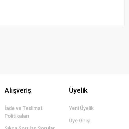
z.
Alışveriş
Üyelik
İade ve Teslimat
Yeni Üyelik
Politikaları
Üye Girişi
Sıkça Sorulan Sorular