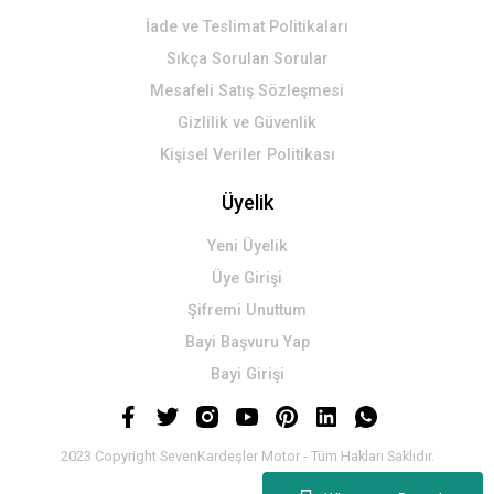
İade ve Teslimat Politikaları
Sıkça Sorulan Sorular
Mesafeli Satış Sözleşmesi
Gizlilik ve Güvenlik
Kişisel Veriler Politikası
Üyelik
Yeni Üyelik
Üye Girişi
Şifremi Unuttum
Bayi Başvuru Yap
Bayi Girişi
2023 Copyright SevenKardeşler Motor - Tüm Hakları Saklıdır.