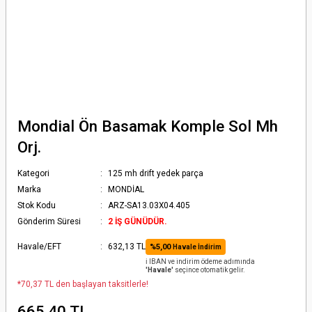
Mondial Ön Basamak Komple Sol Mh
Orj.
Kategori
125 mh drift yedek parça
Marka
MONDİAL
Stok Kodu
ARZ-SA13.03X04.405
Gönderim Süresi
2 İŞ GÜNÜDÜR.
Havale/EFT
632,13 TL
%5,00
Havale İndirim
ℹ️ IBAN ve indirim ödeme adımında
'Havale'
seçince otomatik gelir.
*70,37 TL den başlayan taksitlerle!
665,40 TL