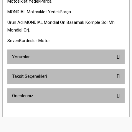
Motosiklet YedekParça
MONDIAL Motosiklet YedekParça
Ürün Adi:MONDIAL Mondial Ön Basamak Komple Sol Mh
Mondial Orj.
SevenKardesler Motor
Yorumlar
Taksit Seçenekleri
Bu ürüne ilk yorumu siz yapın!
Önerileriniz
Yorum Yaz
Bu ürünün fiyat bilgisi, resim, ürün açıklamalarında ve diğer konularda
yetersiz gördüğünüz noktaları öneri formunu kullanarak tarafımıza
iletebilirsiniz.
Görüş ve önerileriniz için teşekkür ederiz.