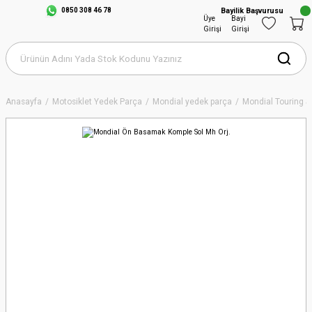
0850 308 46 78
Bayilik Başvurusu
Üye
Bayi
Girişi
Girişi
Anasayfa
Motosiklet Yedek Parça
Mondial yedek parça
Mondial Touring S