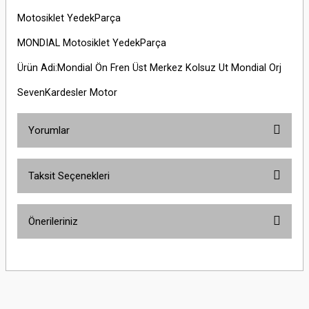
Motosiklet YedekParça
MONDIAL Motosiklet YedekParça
Ürün Adi:Mondial Ön Fren Üst Merkez Kolsuz Ut Mondial Orj
SevenKardesler Motor
Yorumlar
Taksit Seçenekleri
Bu ürüne ilk yorumu siz yapın!
Önerileriniz
Yorum Yaz
Bu ürünün fiyat bilgisi, resim, ürün açıklamalarında ve diğer konularda
yetersiz gördüğünüz noktaları öneri formunu kullanarak tarafımıza
iletebilirsiniz.
Görüş ve önerileriniz için teşekkür ederiz.