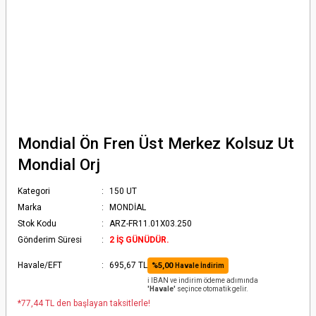
Mondial Ön Fren Üst Merkez Kolsuz Ut
Mondial Orj
Kategori
150 UT
Marka
MONDİAL
Stok Kodu
ARZ-FR11.01X03.250
Gönderim Süresi
2 İŞ GÜNÜDÜR.
Havale/EFT
695,67 TL
%5,00
Havale İndirim
ℹ️ IBAN ve indirim ödeme adımında
'Havale'
seçince otomatik gelir.
*77,44 TL den başlayan taksitlerle!