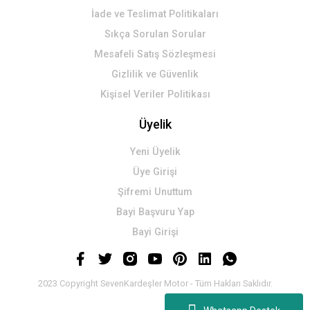
İade ve Teslimat Politikaları
Sıkça Sorulan Sorular
Mesafeli Satış Sözleşmesi
Gizlilik ve Güvenlik
Kişisel Veriler Politikası
Üyelik
Yeni Üyelik
Üye Girişi
Şifremi Unuttum
Bayi Başvuru Yap
Bayi Girişi
2023 Copyright SevenKardeşler Motor - Tüm Hakları Saklıdır.