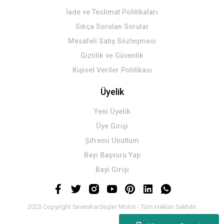
İade ve Teslimat Politikaları
Sıkça Sorulan Sorular
Mesafeli Satış Sözleşmesi
Gizlilik ve Güvenlik
Kişisel Veriler Politikası
Üyelik
Yeni Üyelik
Üye Girişi
Şifremi Unuttum
Bayi Başvuru Yap
Bayi Girişi
2023 Copyright SevenKardeşler Motor - Tüm Hakları Saklıdır.