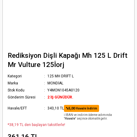
Rediksiyon Dişli Kapağı Mh 125 L Drift
Mr Vulture 125İorj
Kategori
125 MH DRİFT L
Marka
MONDİAL
Stok Kodu
Y4MON1045A0120
Gönderim Süresi
2 İŞ GÜNÜDÜR.
Havale/EFT
343,10 TL
%5,00
Havale İndirim
ℹ️ IBAN ve indirim ödeme adımında
'Havale'
seçince otomatik gelir.
*38,19 TL den başlayan taksitlerle!
361,16 TL