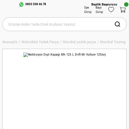
0850 308 46 78
Bayilik Başvurusu
Üye
Bayi
Girişi
Girişi
Anasayfa
Motosiklet Yedek Parça
Mondial yedek parça
Mondial Touring S