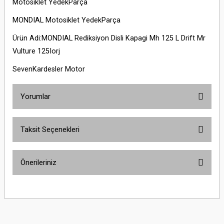
Motosiklet YedekParça
MONDIAL Motosiklet YedekParça
Ürün Adi:MONDIAL Rediksiyon Disli Kapagi Mh 125 L Drift Mr
Vulture 125Iorj
SevenKardesler Motor
Yorumlar
Taksit Seçenekleri
Bu ürüne ilk yorumu siz yapın!
Önerileriniz
Yorum Yaz
Bu ürünün fiyat bilgisi, resim, ürün açıklamalarında ve diğer konularda
yetersiz gördüğünüz noktaları öneri formunu kullanarak tarafımıza
iletebilirsiniz.
Görüş ve önerileriniz için teşekkür ederiz.