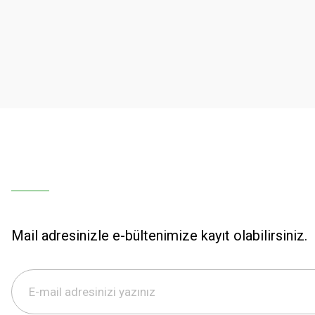
Ürün resmi kalitesiz, bozuk veya görüntülenemiyor.
Ürün açıklamasında eksik bilgiler bulunuyor.
Ürün bilgilerinde hatalar bulunuyor.
Ürün fiyatı diğer sitelerden daha pahalı.
Bu ürüne benzer farklı alternatifler olmalı.
Mail adresinizle e-bültenimize kayıt olabilirsiniz.