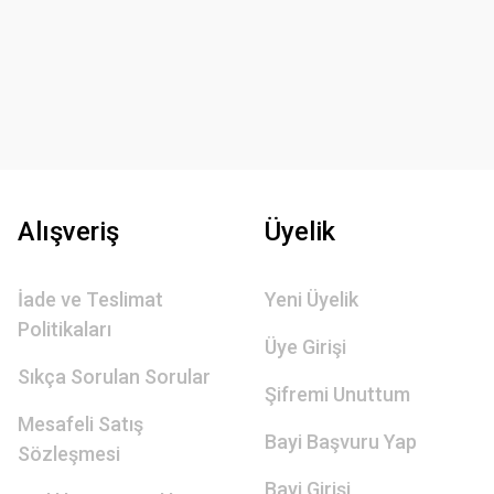
Alışveriş
Üyelik
İade ve Teslimat
Yeni Üyelik
Politikaları
Üye Girişi
Sıkça Sorulan Sorular
Şifremi Unuttum
Mesafeli Satış
Bayi Başvuru Yap
Sözleşmesi
Bayi Girişi