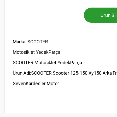
Ürün Bil
Marka :SCOOTER
Motosiklet YedekParça
SCOOTER Motosiklet YedekParça
Ürün Adi:SCOOTER Scooter 125-150 Xy150 Arka F
SevenKardesler Motor
Bu ürünün fiyat bilgisi, resim, ürün açıklamalarında ve diğer konularda
Görüş ve önerileriniz için teşekkür ederiz.