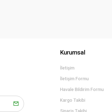
Yorum Yaz
Kurumsal
İletişim
Gönder
İletişim Formu
Havale Bildirim Formu
Kargo Takibi
Sipariş Takibi