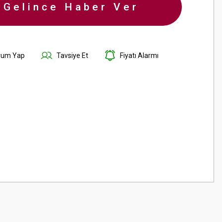
-Gelince Haber Ver
rum Yap
Tavsiye Et
Fiyatı Alarmı