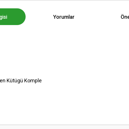
gisi
Yorumlar
Öne
ren Kütügü Komple
 yetersiz gördüğünüz noktaları öneri formunu kullanarak tarafımıza iletebilirsini
Bu ürüne ilk yorumu siz yapın!