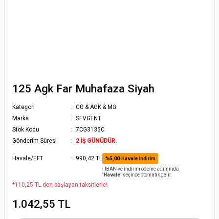
125 Agk Far Muhafaza Siyah
Kategori
CG & AGK & MG
Marka
SEVGENT
Stok Kodu
7CG3135C
Gönderim Süresi
2 İŞ GÜNÜDÜR.
Havale/EFT
990,42 TL
%5,00
Havale İndirim
ℹ️ IBAN ve indirim ödeme adımında
'Havale'
seçince otomatik gelir.
*110,25 TL den başlayan taksitlerle!
1.042,55 TL