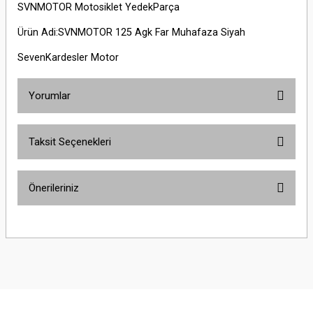
SVNMOTOR Motosiklet YedekParça
Ürün Adi:SVNMOTOR 125 Agk Far Muhafaza Siyah
SevenKardesler Motor
Yorumlar
Taksit Seçenekleri
Bu ürüne ilk yorumu siz yapın!
Önerileriniz
Yorum Yaz
Bu ürünün fiyat bilgisi, resim, ürün açıklamalarında ve diğer konularda
yetersiz gördüğünüz noktaları öneri formunu kullanarak tarafımıza
iletebilirsiniz.
Görüş ve önerileriniz için teşekkür ederiz.
Ürün resmi kalitesiz, bozuk veya görüntülenemiyor.