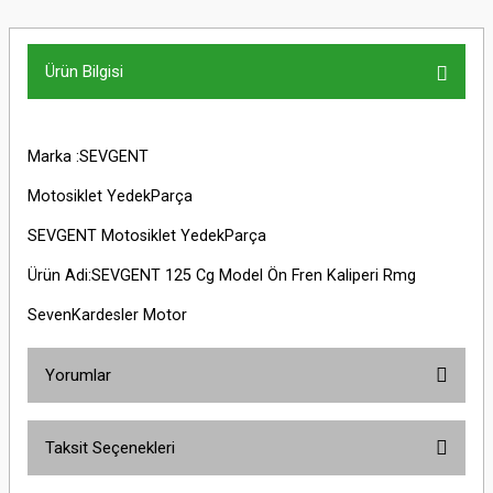
Ürün Bilgisi
Marka :SEVGENT
Motosiklet YedekParça
SEVGENT Motosiklet YedekParça
Ürün Adi:SEVGENT 125 Cg Model Ön Fren Kaliperi Rmg
SevenKardesler Motor
Yorumlar
Taksit Seçenekleri
Bu ürüne ilk yorumu siz yapın!