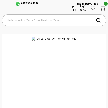
0850 308 46 78
Bayilik Başvurusu
Üye
Bayi
Girişi
Girişi