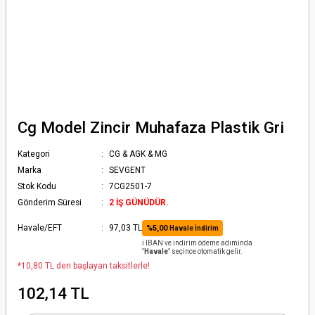
Cg Model Zincir Muhafaza Plastik Gri
Kategori
CG & AGK & MG
Marka
SEVGENT
Stok Kodu
7CG2501-7
Gönderim Süresi
2 İŞ GÜNÜDÜR.
Havale/EFT
97,03 TL
%5,00
Havale İndirim
ℹ️ IBAN ve indirim ödeme adımında
'Havale'
seçince otomatik gelir.
*10,80 TL den başlayan taksitlerle!
102,14 TL